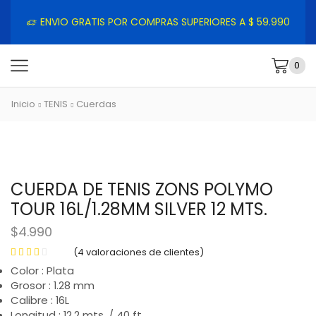
ENVIO GRATIS POR COMPRAS SUPERIORES A $ 59.990
0
Inicio
TENIS
Cuerdas
CUERDA DE TENIS ZONS POLYMO
TOUR 16L/1.28MM SILVER 12 MTS.
$
4.990
(
4
valoraciones de clientes)
Color : Plata
Grosor : 1.28 mm
Calibre : 16L
Longitud : 12.2 mts. / 40 ft