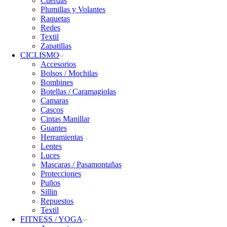
Cuerdas
Plumillas y Volantes
Raquetas
Redes
Textil
Zapatillas
CICLISMO
Accesorios
Bolsos / Mochilas
Bombines
Botellas / Caramagiolas
Camaras
Cascos
Cintas Manillar
Guantes
Herramientas
Lentes
Luces
Mascaras / Pasamontañas
Protecciones
Puños
Sillin
Repuestos
Textil
FITNESS / YOGA