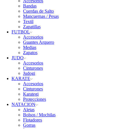
Accesorios
Bandas
Cuerdas de Salto
Mancuernas / Pesas
Textil
Zapatillas
FUTBOL
Accesorios
Guantes Arquero
Medias
Zapatos
JUDO
Accesorios
Cinturones
Judogi
KARATE
Accesorios
Cinturones
Karategi
Protecciones
NATACION
Aletas
Bolsos / Mochilas
Flotadores
Gorras