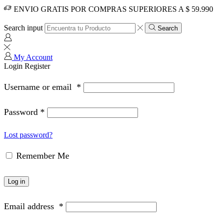
ENVIO GRATIS POR COMPRAS SUPERIORES A $ 59.990
Search input
Search
My Account
Login
Register
Username or email
*
Password
*
Lost password?
Remember Me
Log in
Email address
*