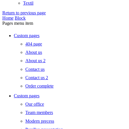
Textil
Return to previous page
Home
Block
Pages menu item
Custom pages
404 page
About us
About us 2
Contact us
Contact us 2
Order complete
Custom pages
Our office
Team members
Modern precess