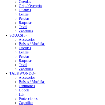
Cuerdas
Grip / Overgrip
Guantes
Lentes
Pelotas
Raquetas
Textil
Zapatillas
SQUASH
Accesorios
Bolsos / Mochilas
Cuerdas
Lentes
Pelotas
Raquetas
Textil
Zapatillas
TAEKWONDO
Accesorios
Bolsos / Mochilas
Cinturones
Dobok
ITF
Protecciones
Zapatillas