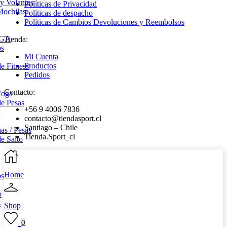
 y Volantes
Políticas de Privacidad
Mochilas
Políticas de despacho
Políticas de Cambios Devoluciones y Reembolsos
OGA
Tienda:
os
Mi Cuenta
Productos
e Fitness
Pedidos
Contacto:
Yoga
e Pesas
+56 9 4006 7836
contacto@tiendasport.cl
Santiago – Chile
s / Pesas
Tienda.Sport_cl
e Salto
Home
os
o
s
Shop
0