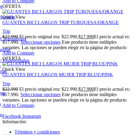
Add to Compare
os
OFERTA
Mochilas
Quick View
GUANTES BICI LARGOS TRIP TURQUESA/ORANGE
Trip
$
22.990
El precio original era: $22.990.
$
17.990
El precio actual es:
/ Caramagiolas
$17.990.
Seleccionar opciones
Este producto tiene múltiples
variantes. Las opciones se pueden elegir en la página de producto
nillar
Add to Compare
OFERTA
 / Pasamontañas
s
Quick View
ntas
GUANTES BICI LARGOS MUJER TRIP BLUE/PINK
Trip
$
22.990
El precio original era: $22.990.
$
17.990
El precio actual es:
nes
$17.990.
Seleccionar opciones
Este producto tiene múltiples
variantes. Las opciones se pueden elegir en la página de producto
s
Add to Compare
os
Facebook
Instagram
Información:
Términos y condiciones