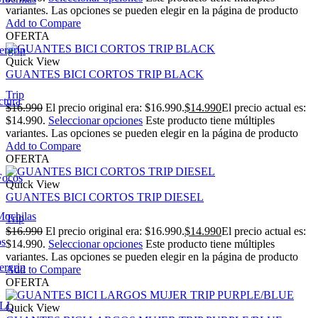
variantes. Las opciones se pueden elegir en la página de producto
Add to Compare
OFERTA
ergrip
Quick View
GUANTES BICI CORTOS TRIP BLACK
Trip
ctura
$
16.990
El precio original era: $16.990.
$
14.990
El precio actual es:
$14.990.
Seleccionar opciones
Este producto tiene múltiples
variantes. Las opciones se pueden elegir en la página de producto
Add to Compare
OFERTA
Focos
Quick View
GUANTES BICI CORTOS TRIP DIESEL
Mochilas
Trip
$
16.990
El precio original era: $16.990.
$
14.990
El precio actual es:
os
$14.990.
Seleccionar opciones
Este producto tiene múltiples
variantes. Las opciones se pueden elegir en la página de producto
ergrip
Add to Compare
OFERTA
LL
Quick View