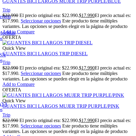
GUANTES BICI LARGOS MUJER TRIP PURPLE/BLUE
Trip
$
22.990
El precio original era: $22.990.
$
17.990
El precio actual es:
ergrip
$17.990.
Seleccionar opciones
Este producto tiene múltiples
variantes. Las opciones se pueden elegir en la página de producto
Add to Compare
Mochilas
OFERTA
os
Quick View
GUANTES BICI LARGOS TRIP DIESEL
ESA
os
Trip
$
22.990
El precio original era: $22.990.
$
17.990
El precio actual es:
$17.990.
Seleccionar opciones
Este producto tiene múltiples
variantes. Las opciones se pueden elegir en la página de producto
Add to Compare
OFERTA
Quick View
AYA
GUANTES BICI LARGOS MUJER TRIP PURPLE/PINK
os
Trip
$
22.990
El precio original era: $22.990.
$
17.990
El precio actual es:
$17.990.
Seleccionar opciones
Este producto tiene múltiples
variantes. Las opciones se pueden elegir en la página de producto