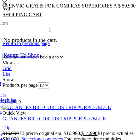
ENVIO GRATIS POR COMPRAS SUPERIORES A $ 59.990
0
SHOPPING CART
0
Total
$
0
0
Inicio
Shop
CICLISMO
Guantes
No products in the cart.
Return to previous page
Return To Shop
View as:
Grid
List
Show
O
Products per page
nes
Mochilas
OFERTA
os
es
Quick View
GUANTES BICI CORTOS TRIP PURPLE/BLUE
Trip
$
16.990
El precio original era: $16.990.
$
14.990
El precio actual es:
os
$14.990.
Seleccionar opciones
Este producto tiene múltiples
Mochilas