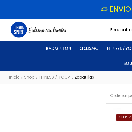
ENVIO
BADMINTON
CICLISMO
FITNESS / Y
SQU
Inicio
Shop
FITNESS / YOGA
Zapatillas
OFERTA