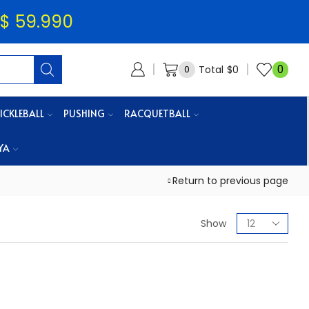
$ 59.990
0
Total
$
0
0
ICKLEBALL
PUSHING
RACQUETBALL
YA
Return to previous page
Show