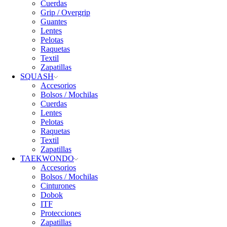
Cuerdas
Grip / Overgrip
Guantes
Lentes
Pelotas
Raquetas
Textil
Zapatillas
SQUASH
Accesorios
Bolsos / Mochilas
Cuerdas
Lentes
Pelotas
Raquetas
Textil
Zapatillas
TAEKWONDO
Accesorios
Bolsos / Mochilas
Cinturones
Dobok
ITF
Protecciones
Zapatillas