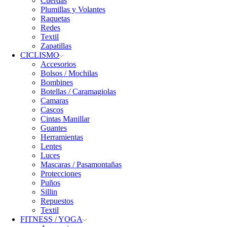
Cuerdas
Plumillas y Volantes
Raquetas
Redes
Textil
Zapatillas
CICLISMO
Accesorios
Bolsos / Mochilas
Bombines
Botellas / Caramagiolas
Camaras
Cascos
Cintas Manillar
Guantes
Herramientas
Lentes
Luces
Mascaras / Pasamontañas
Protecciones
Puños
Sillin
Repuestos
Textil
FITNESS / YOGA