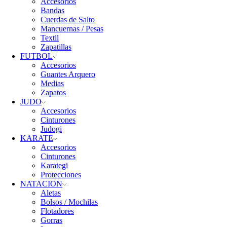
Accesorios
Bandas
Cuerdas de Salto
Mancuernas / Pesas
Textil
Zapatillas
FUTBOL
Accesorios
Guantes Arquero
Medias
Zapatos
JUDO
Accesorios
Cinturones
Judogi
KARATE
Accesorios
Cinturones
Karategi
Protecciones
NATACION
Aletas
Bolsos / Mochilas
Flotadores
Gorras