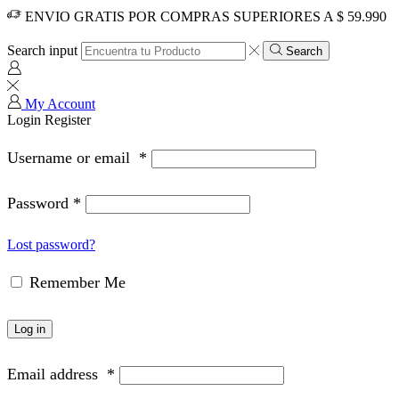
ENVIO GRATIS POR COMPRAS SUPERIORES A $ 59.990
Search input
Search
My Account
Login
Register
Username or email
*
Password
*
Lost password?
Remember Me
Log in
Email address
*