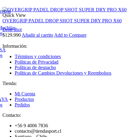
ergrip
Quick View
OVERGRIP PADEL DROP SHOT SUPER DRY PRO X60
Mochilas
Drop shot
os
$
129.990
Añadir al carrito
Add to Compare
Facebook
Instagram
Información:
ESA
os
Términos y condiciones
Políticas de Privacidad
Políticas de despacho
Políticas de Cambios Devoluciones y Reembolsos
Tienda:
Mi Cuenta
AYA
Productos
os
Pedidos
Contacto:
+56 9 4006 7836
contacto@tiendasport.cl
Santiago – Chile