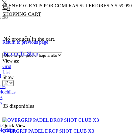
ENVIO GRATIS POR COMPRAS SUPERIORES A $ 59.990
0
SHOPPING CART
0
Total
$
0
0
Inicio
Shop
PADEL
Grip / Overgrip
No products in the cart.
Return to previous page
Return To Shop
View as:
Grid
List
O
Show
Products
nes
per
Mochilas
page
os
es
33 disponibles
os
Quick View
Mochilas
OVERGRIP PADEL DROP SHOT CLUB X3