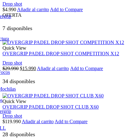
Drop shot
$
4.990
Añadir al carrito
Add to Compare
OFERTA
ergrip
7 disponibles
ctura
Quick View
OVERGRIP PADEL DROP SHOT COMPETITION X12
Drop shot
El
El
$
29.990
$
15.990
Añadir al carrito
Add to Compare
Focos
precio
precio
original
actual
34 disponibles
era:
es:
Mochilas
$29.990.
$15.990.
os
Quick View
OVERGRIP PADEL DROP SHOT CLUB X60
ergrip
Drop shot
$
119.990
Añadir al carrito
Add to Compare
LL
28 disponibles