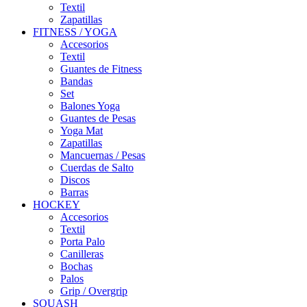
Textil
Zapatillas
FITNESS / YOGA
Accesorios
Textil
Guantes de Fitness
Bandas
Set
Balones Yoga
Guantes de Pesas
Yoga Mat
Zapatillas
Mancuernas / Pesas
Cuerdas de Salto
Discos
Barras
HOCKEY
Accesorios
Textil
Porta Palo
Canilleras
Bochas
Palos
Grip / Overgrip
SQUASH