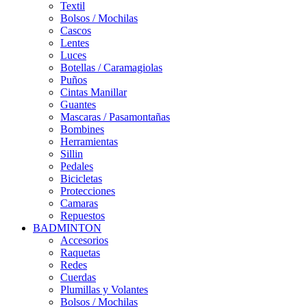
Textil
Bolsos / Mochilas
Cascos
Lentes
Luces
Botellas / Caramagiolas
Puños
Cintas Manillar
Guantes
Mascaras / Pasamontañas
Bombines
Herramientas
Sillin
Pedales
Bicicletas
Protecciones
Camaras
Repuestos
BADMINTON
Accesorios
Raquetas
Redes
Cuerdas
Plumillas y Volantes
Bolsos / Mochilas