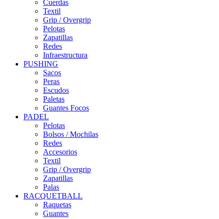
Cuerdas
Textil
Grip / Overgrip
Pelotas
Zapatillas
Redes
Infraestructura
PUSHING
Sacos
Peras
Escudos
Paletas
Guantes Focos
PADEL
Pelotas
Bolsos / Mochilas
Redes
Accesorios
Textil
Grip / Overgrip
Zapatillas
Palas
RACQUETBALL
Raquetas
Guantes