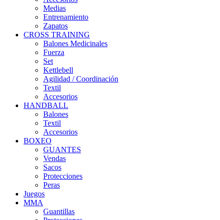
Medias
Entrenamiento
Zapatos
CROSS TRAINING
Balones Medicinales
Fuerza
Set
Kettlebell
Agilidad / Coordinación
Textil
Accesorios
HANDBALL
Balones
Textil
Accesorios
BOXEO
GUANTES
Vendas
Sacos
Protecciones
Peras
Juegos
MMA
Guantillas