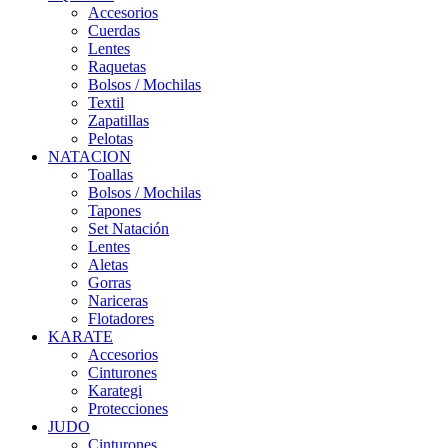
Accesorios
Cuerdas
Lentes
Raquetas
Bolsos / Mochilas
Textil
Zapatillas
Pelotas
NATACION
Toallas
Bolsos / Mochilas
Tapones
Set Natación
Lentes
Aletas
Gorras
Nariceras
Flotadores
KARATE
Accesorios
Cinturones
Karategi
Protecciones
JUDO
Cinturones