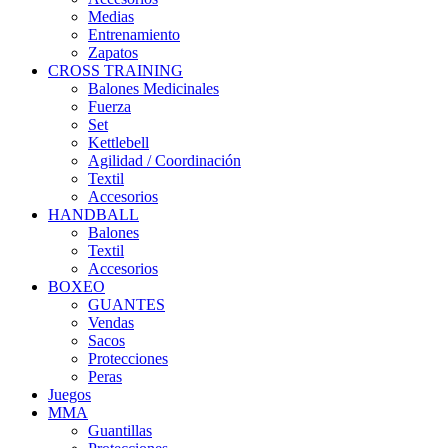
Medias
Entrenamiento
Zapatos
CROSS TRAINING
Balones Medicinales
Fuerza
Set
Kettlebell
Agilidad / Coordinación
Textil
Accesorios
HANDBALL
Balones
Textil
Accesorios
BOXEO
GUANTES
Vendas
Sacos
Protecciones
Peras
Juegos
MMA
Guantillas