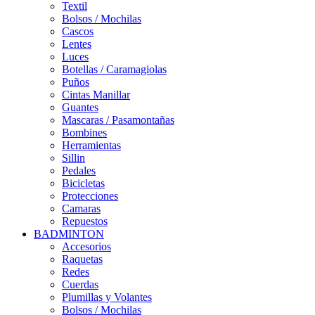
Textil
Bolsos / Mochilas
Cascos
Lentes
Luces
Botellas / Caramagiolas
Puños
Cintas Manillar
Guantes
Mascaras / Pasamontañas
Bombines
Herramientas
Sillin
Pedales
Bicicletas
Protecciones
Camaras
Repuestos
BADMINTON
Accesorios
Raquetas
Redes
Cuerdas
Plumillas y Volantes
Bolsos / Mochilas