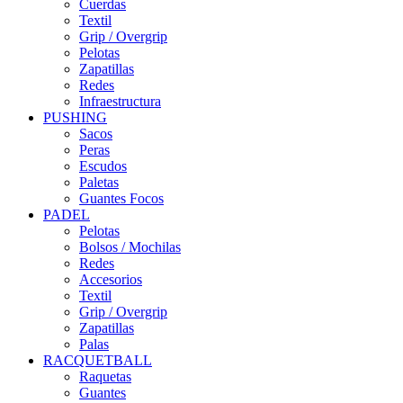
Cuerdas
Textil
Grip / Overgrip
Pelotas
Zapatillas
Redes
Infraestructura
PUSHING
Sacos
Peras
Escudos
Paletas
Guantes Focos
PADEL
Pelotas
Bolsos / Mochilas
Redes
Accesorios
Textil
Grip / Overgrip
Zapatillas
Palas
RACQUETBALL
Raquetas
Guantes