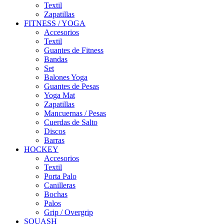
Textil
Zapatillas
FITNESS / YOGA
Accesorios
Textil
Guantes de Fitness
Bandas
Set
Balones Yoga
Guantes de Pesas
Yoga Mat
Zapatillas
Mancuernas / Pesas
Cuerdas de Salto
Discos
Barras
HOCKEY
Accesorios
Textil
Porta Palo
Canilleras
Bochas
Palos
Grip / Overgrip
SQUASH