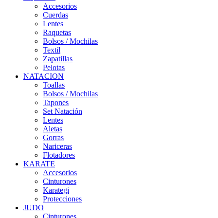
Accesorios
Cuerdas
Lentes
Raquetas
Bolsos / Mochilas
Textil
Zapatillas
Pelotas
NATACION
Toallas
Bolsos / Mochilas
Tapones
Set Natación
Lentes
Aletas
Gorras
Nariceras
Flotadores
KARATE
Accesorios
Cinturones
Karategi
Protecciones
JUDO
Cinturones