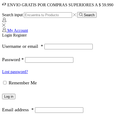
ENVIO GRATIS POR COMPRAS SUPERIORES A $ 59.990
Search input
Search
My Account
Login
Register
Username or email
*
Password
*
Lost password?
Remember Me
Log in
Email address
*