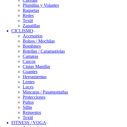
Cuerdas
Plumillas y Volantes
Raquetas
Redes
Textil
Zapatillas
CICLISMO
Accesorios
Bolsos / Mochilas
Bombines
Botellas / Caramagiolas
Camaras
Cascos
Cintas Manillar
Guantes
Herramientas
Lentes
Luces
Mascaras / Pasamontañas
Protecciones
Puños
Sillin
Repuestos
Textil
FITNESS / YOGA