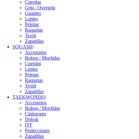
Cuerdas
Grip / Overgrip
Guantes
Lentes
Pelotas
Raquetas
Textil
Zapatillas
SQUASH
Accesorios
Bolsos / Mochilas
Cuerdas
Lentes
Pelotas
Raquetas
Textil
Zapatillas
TAEKWONDO
Accesorios
Bolsos / Mochilas
Cinturones
Dobok
ITF
Protecciones
Zapatillas