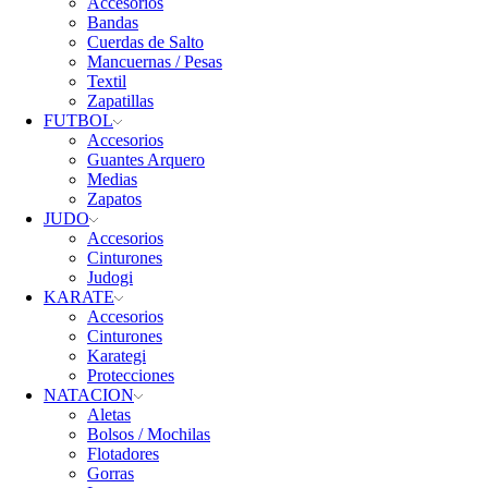
Accesorios
Bandas
Cuerdas de Salto
Mancuernas / Pesas
Textil
Zapatillas
FUTBOL
Accesorios
Guantes Arquero
Medias
Zapatos
JUDO
Accesorios
Cinturones
Judogi
KARATE
Accesorios
Cinturones
Karategi
Protecciones
NATACION
Aletas
Bolsos / Mochilas
Flotadores
Gorras