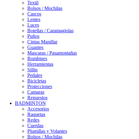
Textil
Bolsos / Mochilas
Cascos
Lentes
Luces
Botellas / Caramagiolas
Puños
Cintas Manillar
Guantes
Mascaras / Pasamontañas
Bombines
Herramientas
Sillin
Pedales
Bicicletas
Protecciones
Camaras
Repuestos
BADMINTON
Accesorios
Raquetas
Redes
Cuerdas
Plumillas y Volantes
Bolsos / Mochilas