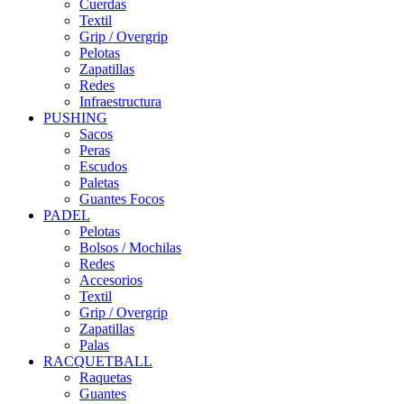
Cuerdas
Textil
Grip / Overgrip
Pelotas
Zapatillas
Redes
Infraestructura
PUSHING
Sacos
Peras
Escudos
Paletas
Guantes Focos
PADEL
Pelotas
Bolsos / Mochilas
Redes
Accesorios
Textil
Grip / Overgrip
Zapatillas
Palas
RACQUETBALL
Raquetas
Guantes