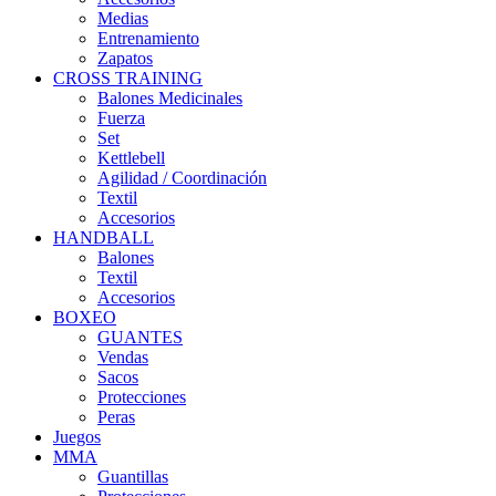
Medias
Entrenamiento
Zapatos
CROSS TRAINING
Balones Medicinales
Fuerza
Set
Kettlebell
Agilidad / Coordinación
Textil
Accesorios
HANDBALL
Balones
Textil
Accesorios
BOXEO
GUANTES
Vendas
Sacos
Protecciones
Peras
Juegos
MMA
Guantillas