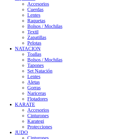
Accesorios
Cuerdas
Lentes
Raquetas
Bolsos / Mochilas
Textil
Zapatillas
Pelotas
NATACION
Toallas
Bolsos / Mochilas
Tapones
Set Natación
Lentes
Aletas
Gorras
Nariceras
Flotadores
KARATE
Accesorios
Cinturones
Karategi
Protecciones
JUDO
Cinturones