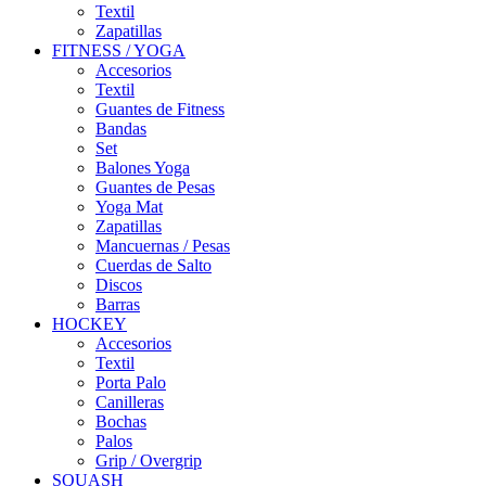
Textil
Zapatillas
FITNESS / YOGA
Accesorios
Textil
Guantes de Fitness
Bandas
Set
Balones Yoga
Guantes de Pesas
Yoga Mat
Zapatillas
Mancuernas / Pesas
Cuerdas de Salto
Discos
Barras
HOCKEY
Accesorios
Textil
Porta Palo
Canilleras
Bochas
Palos
Grip / Overgrip
SQUASH