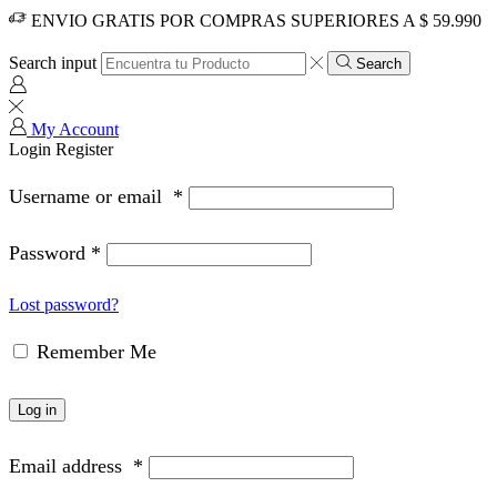
ENVIO GRATIS POR COMPRAS SUPERIORES A $ 59.990
Search input
Search
My Account
Login
Register
Username or email
*
Password
*
Lost password?
Remember Me
Log in
Email address
*