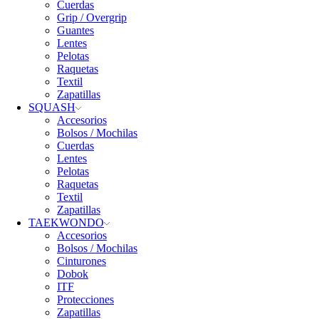
Cuerdas
Grip / Overgrip
Guantes
Lentes
Pelotas
Raquetas
Textil
Zapatillas
SQUASH
Accesorios
Bolsos / Mochilas
Cuerdas
Lentes
Pelotas
Raquetas
Textil
Zapatillas
TAEKWONDO
Accesorios
Bolsos / Mochilas
Cinturones
Dobok
ITF
Protecciones
Zapatillas