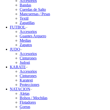
Accesorios
Bandas
Cuerdas de Salto
Mancuernas / Pesas
Textil
Zapatillas
FUTBOL
Accesorios
Guantes Arquero
Medias
Zapatos
JUDO
Accesorios
Cinturones
Judogi
KARATE
Accesorios
Cinturones
Karategi
Protecciones
NATACION
Aletas
Bolsos / Mochilas
Flotadores
Gorras