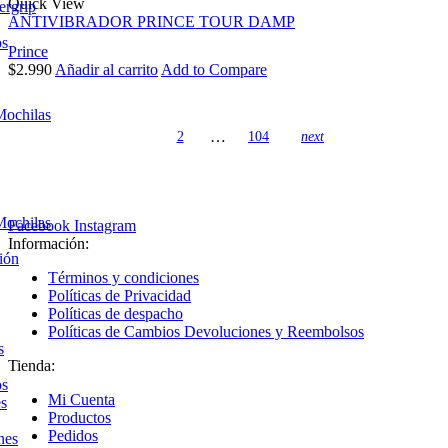
Quick View
ergrip
ANTIVIBRADOR PRINCE TOUR DAMP
os
Prince
$
2.990
Añadir al carrito
Add to Compare
Mochilas
…
1
2
104
next
Mochilas
Facebook
Instagram
Información:
ión
Términos y condiciones
Políticas de Privacidad
Políticas de despacho
Políticas de Cambios Devoluciones y Reembolsos
s
Tienda:
os
Mi Cuenta
es
Productos
Pedidos
nes