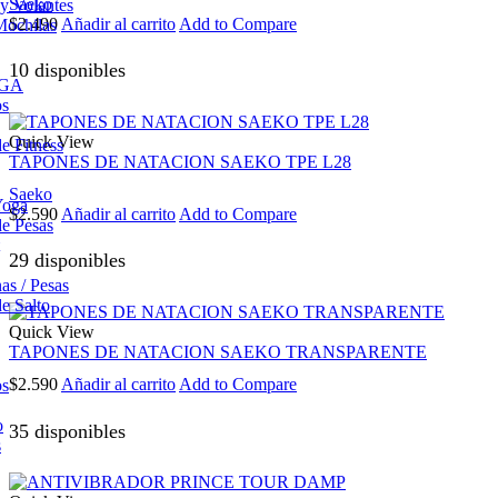
Saeko
 y Volantes
$
2.490
Añadir al carrito
Add to Compare
Mochilas
10 disponibles
OGA
os
Quick View
e Fitness
TAPONES DE NATACION SAEKO TPE L28
Saeko
Yoga
$
2.590
Añadir al carrito
Add to Compare
e Pesas
29 disponibles
s / Pesas
e Salto
Quick View
TAPONES DE NATACION SAEKO TRANSPARENTE
$
2.590
Añadir al carrito
Add to Compare
os
o
35 disponibles
s