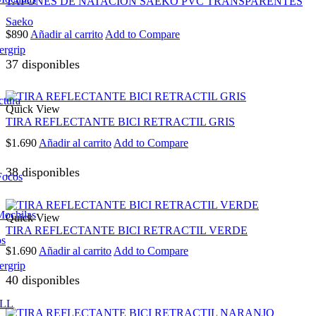
TAPONES DE NATACION SAEKO PVC TRANSPARENTES
Saeko
$
890
Añadir al carrito
Add to Compare
ergrip
37 disponibles
ctura
Quick View
TIRA REFLECTANTE BICI RETRACTIL GRIS
$
1.690
Añadir al carrito
Add to Compare
38 disponibles
Focos
Mochilas
Quick View
TIRA REFLECTANTE BICI RETRACTIL VERDE
os
$
1.690
Añadir al carrito
Add to Compare
ergrip
40 disponibles
LL