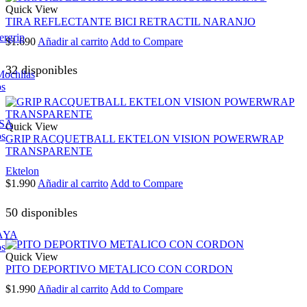
Quick View
TIRA REFLECTANTE BICI RETRACTIL NARANJO
ergrip
$
1.690
Añadir al carrito
Add to Compare
32 disponibles
Mochilas
os
ESA
Quick View
os
GRIP RACQUETBALL EKTELON VISION POWERWRAP
TRANSPARENTE
Ektelon
$
1.990
Añadir al carrito
Add to Compare
50 disponibles
AYA
os
Quick View
PITO DEPORTIVO METALICO CON CORDON
$
1.990
Añadir al carrito
Add to Compare