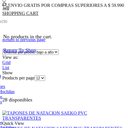
ENVIO GRATIS POR COMPRAS SUPERIORES A $ 59.990
0
SHOPPING CART
0
Total
$
0
0
Inicio
Tienda
No products in the cart.
Return to previous page
Return To Shop
View as:
Grid
List
Show
O
Products per page
nes
Mochilas
os
28 disponibles
es
os
Quick View
Mochilas