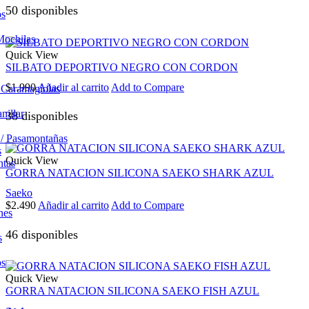
50 disponibles
os
Mochilas
Quick View
SILBATO DEPORTIVO NEGRO CON CORDON
$
1.990
Añadir al carrito
Add to Compare
/ Caramagiolas
nillar
38 disponibles
 / Pasamontañas
s
Quick View
ntas
GORRA NATACION SILICONA SAEKO SHARK AZUL
Saeko
$
2.490
Añadir al carrito
Add to Compare
nes
46 disponibles
s
os
Quick View
GORRA NATACION SILICONA SAEKO FISH AZUL