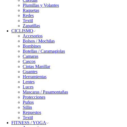
Cuerdas
Plumillas y Volantes
Raquetas
Redes
Textil
Zapatillas
CICLISMO
Accesorios
Bolsos / Mochilas
Bombines
Botellas / Caramagiolas
Camaras
Cascos
Cintas Manillar
Guantes
Herramientas
Lentes
Luces
Mascaras / Pasamontañas
Protecciones
Puños
Sillin
Repuestos
Textil
FITNESS / YOGA