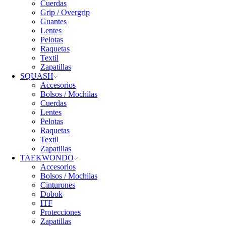
Cuerdas
Grip / Overgrip
Guantes
Lentes
Pelotas
Raquetas
Textil
Zapatillas
SQUASH
Accesorios
Bolsos / Mochilas
Cuerdas
Lentes
Pelotas
Raquetas
Textil
Zapatillas
TAEKWONDO
Accesorios
Bolsos / Mochilas
Cinturones
Dobok
ITF
Protecciones
Zapatillas