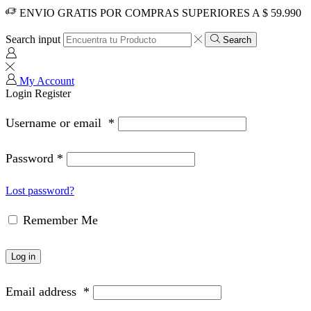
ENVIO GRATIS POR COMPRAS SUPERIORES A $ 59.990
Search input
Search
My Account
Login
Register
Username or email
*
Password
*
Lost password?
Remember Me
Log in
Email address
*