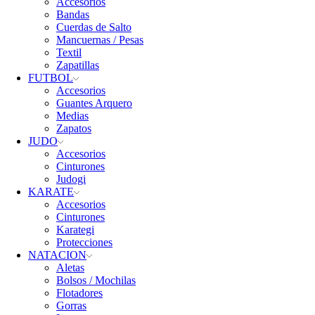
Accesorios
Bandas
Cuerdas de Salto
Mancuernas / Pesas
Textil
Zapatillas
FUTBOL
Accesorios
Guantes Arquero
Medias
Zapatos
JUDO
Accesorios
Cinturones
Judogi
KARATE
Accesorios
Cinturones
Karategi
Protecciones
NATACION
Aletas
Bolsos / Mochilas
Flotadores
Gorras