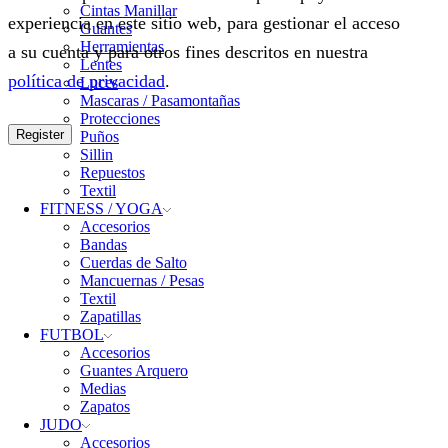
Cintas Manillar
experiencia en este sitio web, para gestionar el acceso
Guantes
Herramientas
a su cuenta y para otros fines descritos en nuestra
Lentes
política de privacidad
.
Luces
Mascaras / Pasamontañas
Protecciones
Register
Puños
Sillin
Repuestos
Textil
FITNESS / YOGA
Accesorios
Bandas
Cuerdas de Salto
Mancuernas / Pesas
Textil
Zapatillas
FUTBOL
Accesorios
Guantes Arquero
Medias
Zapatos
JUDO
Accesorios