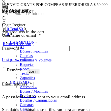
ENVIO GRATIS POR COMPRAS SUPERIORES A $ 59.990
0
0
MY ACCOUNT
SHOPPING CART
MY WISHLIST
Login
Register
0
Total
$
0
0
No products in the cart.
0
0
Username or email
*
BADMINTON
Return To Shop
Accesorios
Password
*
Bolsos / Mochilas
Cuerdas
Lost password?
Plumillas y Volantes
Raquetas
Redes
Remember Me
Log in
Textil
Zapatillas
CICLISMO
Email address
*
Accesorios
Bolsos / Mochilas
Bombines
A password will be sent to your email address.
Botellas / Caramagiolas
Camaras
Cascos
Sus datos personales se utilizarán para apoyar su