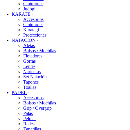
Cinturones
Judogi
KARATE
Accesorios
Cinturones
Karategi
Protecciones
NATACION
Aletas
Bolsos / Mochilas
Flotadores
Gorras
Lentes
Nariceras
Set Natación
Tapones
Toallas
PADEL
Accesorios
Bolsos / Mochilas
Grip / Overgrip
Palas
Pelotas
Redes
Zapatillas