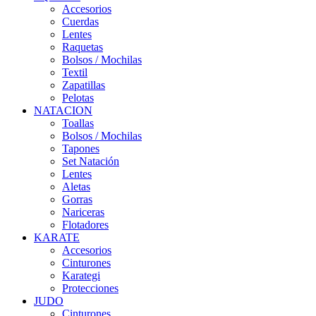
Accesorios
Cuerdas
Lentes
Raquetas
Bolsos / Mochilas
Textil
Zapatillas
Pelotas
NATACION
Toallas
Bolsos / Mochilas
Tapones
Set Natación
Lentes
Aletas
Gorras
Nariceras
Flotadores
KARATE
Accesorios
Cinturones
Karategi
Protecciones
JUDO
Cinturones