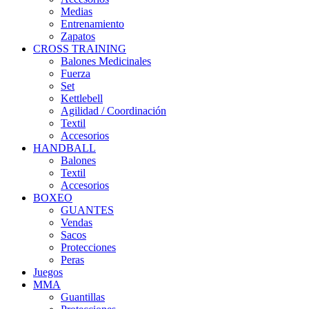
Medias
Entrenamiento
Zapatos
CROSS TRAINING
Balones Medicinales
Fuerza
Set
Kettlebell
Agilidad / Coordinación
Textil
Accesorios
HANDBALL
Balones
Textil
Accesorios
BOXEO
GUANTES
Vendas
Sacos
Protecciones
Peras
Juegos
MMA
Guantillas