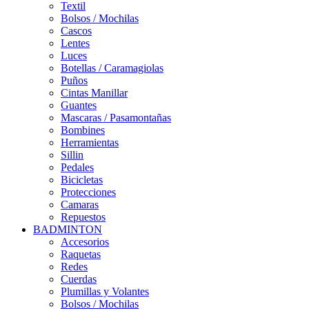
Textil
Bolsos / Mochilas
Cascos
Lentes
Luces
Botellas / Caramagiolas
Puños
Cintas Manillar
Guantes
Mascaras / Pasamontañas
Bombines
Herramientas
Sillin
Pedales
Bicicletas
Protecciones
Camaras
Repuestos
BADMINTON
Accesorios
Raquetas
Redes
Cuerdas
Plumillas y Volantes
Bolsos / Mochilas