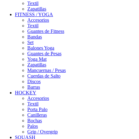
Textil
Zapatillas
FITNESS / YOGA
Accesorios
Textil
Guantes de Fitness
Bandas
Set
Balones Yoga
Guantes de Pesas
Yoga Mat
Zapatillas
Mancuernas / Pesas
Cuerdas de Salto
Discos
Barras
HOCKEY
Accesorios
Textil
Porta Palo
Canilleras
Bochas
Palos
Grip / Overgrip
SQUASH