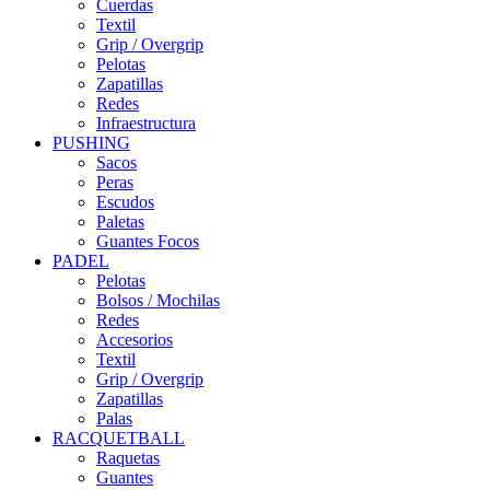
Cuerdas
Textil
Grip / Overgrip
Pelotas
Zapatillas
Redes
Infraestructura
PUSHING
Sacos
Peras
Escudos
Paletas
Guantes Focos
PADEL
Pelotas
Bolsos / Mochilas
Redes
Accesorios
Textil
Grip / Overgrip
Zapatillas
Palas
RACQUETBALL
Raquetas
Guantes