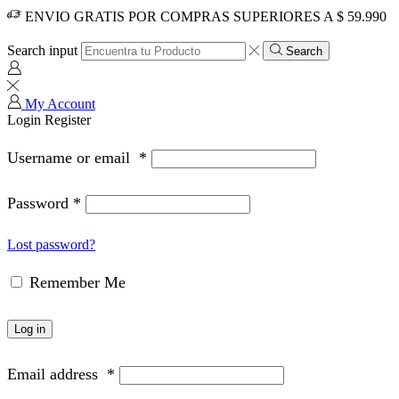
ENVIO GRATIS POR COMPRAS SUPERIORES A $ 59.990
Search input
Search
My Account
Login
Register
Username or email
*
Password
*
Lost password?
Remember Me
Log in
Email address
*