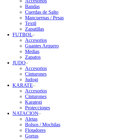
Accesorios
Bandas
Cuerdas de Salto
Mancuernas / Pesas
Textil
Zapatillas
FUTBOL
Accesorios
Guantes Arquero
Medias
Zapatos
JUDO
Accesorios
Cinturones
Judogi
KARATE
Accesorios
Cinturones
Karategi
Protecciones
NATACION
Aletas
Bolsos / Mochilas
Flotadores
Gorras