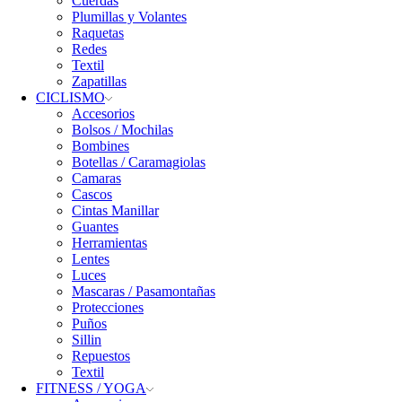
Cuerdas
Plumillas y Volantes
Raquetas
Redes
Textil
Zapatillas
CICLISMO
Accesorios
Bolsos / Mochilas
Bombines
Botellas / Caramagiolas
Camaras
Cascos
Cintas Manillar
Guantes
Herramientas
Lentes
Luces
Mascaras / Pasamontañas
Protecciones
Puños
Sillin
Repuestos
Textil
FITNESS / YOGA