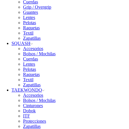
Cuerdas
Grip / Overgrip
Guantes
Lentes
Pelotas
Raquetas
Textil
Zapatillas
SQUASH
Accesorios
Bolsos / Mochilas
Cuerdas
Lentes
Pelotas
Raquetas
Textil
Zapatillas
TAEKWONDO
Accesorios
Bolsos / Mochilas
Cinturones
Dobok
ITF
Protecciones
Zapatillas