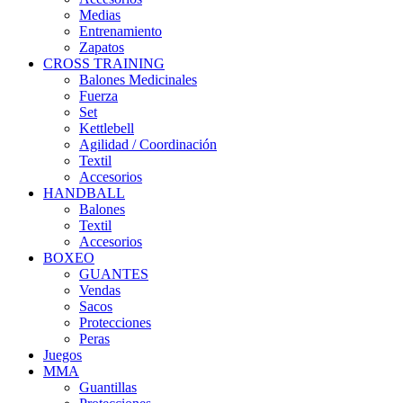
Medias
Entrenamiento
Zapatos
CROSS TRAINING
Balones Medicinales
Fuerza
Set
Kettlebell
Agilidad / Coordinación
Textil
Accesorios
HANDBALL
Balones
Textil
Accesorios
BOXEO
GUANTES
Vendas
Sacos
Protecciones
Peras
Juegos
MMA
Guantillas