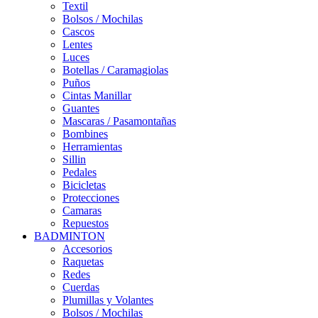
Textil
Bolsos / Mochilas
Cascos
Lentes
Luces
Botellas / Caramagiolas
Puños
Cintas Manillar
Guantes
Mascaras / Pasamontañas
Bombines
Herramientas
Sillin
Pedales
Bicicletas
Protecciones
Camaras
Repuestos
BADMINTON
Accesorios
Raquetas
Redes
Cuerdas
Plumillas y Volantes
Bolsos / Mochilas