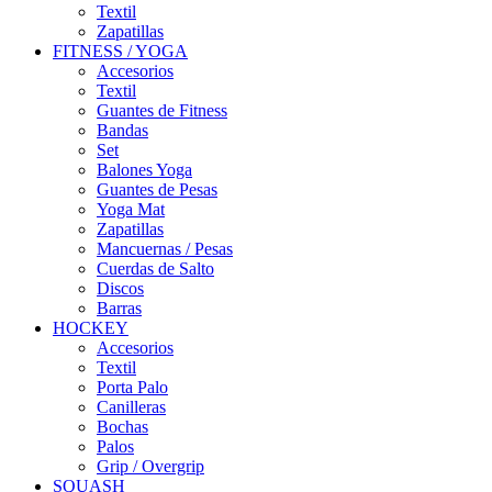
Textil
Zapatillas
FITNESS / YOGA
Accesorios
Textil
Guantes de Fitness
Bandas
Set
Balones Yoga
Guantes de Pesas
Yoga Mat
Zapatillas
Mancuernas / Pesas
Cuerdas de Salto
Discos
Barras
HOCKEY
Accesorios
Textil
Porta Palo
Canilleras
Bochas
Palos
Grip / Overgrip
SQUASH