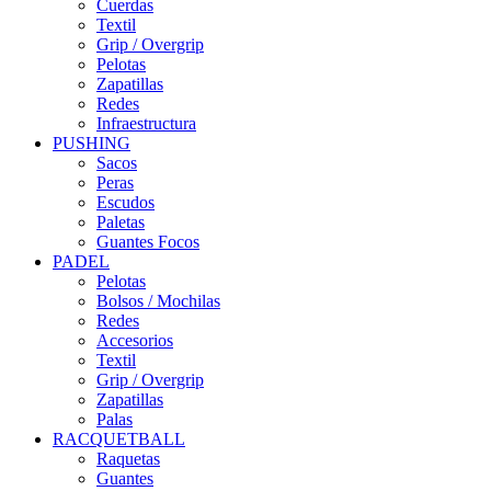
Cuerdas
Textil
Grip / Overgrip
Pelotas
Zapatillas
Redes
Infraestructura
PUSHING
Sacos
Peras
Escudos
Paletas
Guantes Focos
PADEL
Pelotas
Bolsos / Mochilas
Redes
Accesorios
Textil
Grip / Overgrip
Zapatillas
Palas
RACQUETBALL
Raquetas
Guantes