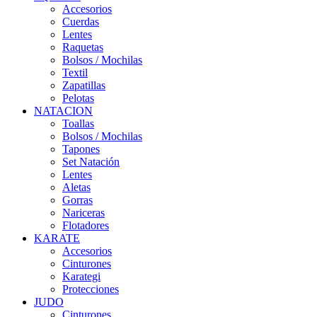
Accesorios
Cuerdas
Lentes
Raquetas
Bolsos / Mochilas
Textil
Zapatillas
Pelotas
NATACION
Toallas
Bolsos / Mochilas
Tapones
Set Natación
Lentes
Aletas
Gorras
Nariceras
Flotadores
KARATE
Accesorios
Cinturones
Karategi
Protecciones
JUDO
Cinturones