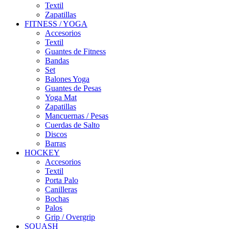
Textil
Zapatillas
FITNESS / YOGA
Accesorios
Textil
Guantes de Fitness
Bandas
Set
Balones Yoga
Guantes de Pesas
Yoga Mat
Zapatillas
Mancuernas / Pesas
Cuerdas de Salto
Discos
Barras
HOCKEY
Accesorios
Textil
Porta Palo
Canilleras
Bochas
Palos
Grip / Overgrip
SQUASH