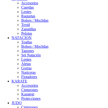
Accesorios
Cuerdas
Lentes
Raquetas
Bolsos / Mochilas
Textil
Zapatillas
Pelotas
NATACION
Toallas
Bolsos / Mochilas
Tapones
Set Natación
Lentes
Aletas
Gorras
Nariceras
Flotadores
KARATE
Accesorios
Cinturones
Karategi
Protecciones
JUDO
Cinturones