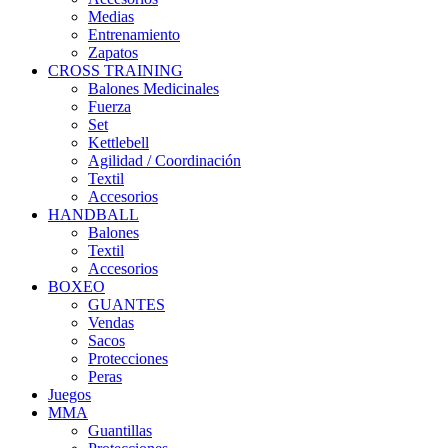
Medias
Entrenamiento
Zapatos
CROSS TRAINING
Balones Medicinales
Fuerza
Set
Kettlebell
Agilidad / Coordinación
Textil
Accesorios
HANDBALL
Balones
Textil
Accesorios
BOXEO
GUANTES
Vendas
Sacos
Protecciones
Peras
Juegos
MMA
Guantillas