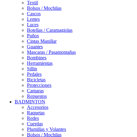
Textil
Bolsos / Mochilas
Cascos
Lentes
Luces
Botellas / Caramagiolas
Puños
Cintas Manillar
Guantes
Mascaras / Pasamontañas
Bombines
Herramientas
Sillin
Pedales
Bicicletas
Protecciones
Camaras
Repuestos
BADMINTON
Accesorios
Raquetas
Redes
Cuerdas
Plumillas y Volantes
Bolsos / Mochilas