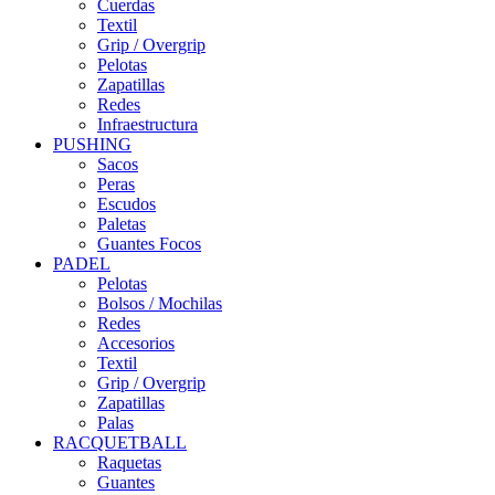
Cuerdas
Textil
Grip / Overgrip
Pelotas
Zapatillas
Redes
Infraestructura
PUSHING
Sacos
Peras
Escudos
Paletas
Guantes Focos
PADEL
Pelotas
Bolsos / Mochilas
Redes
Accesorios
Textil
Grip / Overgrip
Zapatillas
Palas
RACQUETBALL
Raquetas
Guantes