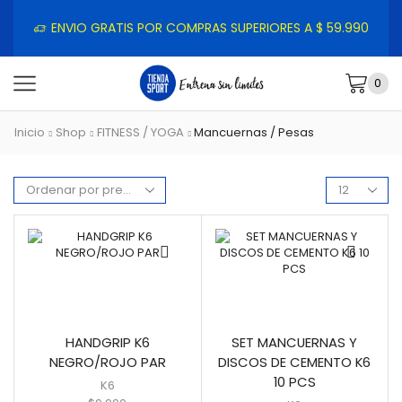
ENVIO GRATIS POR COMPRAS SUPERIORES A $ 59.990
0
Inicio
Shop
FITNESS / YOGA
Mancuernas / Pesas
HANDGRIP K6
SET MANCUERNAS Y
NEGRO/ROJO PAR
DISCOS DE CEMENTO K6
10 PCS
K6