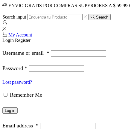
ENVIO GRATIS POR COMPRAS SUPERIORES A $ 59.990
Search input
Search
My Account
Login
Register
Username or email
*
Password
*
Lost password?
Remember Me
Log in
Email address
*