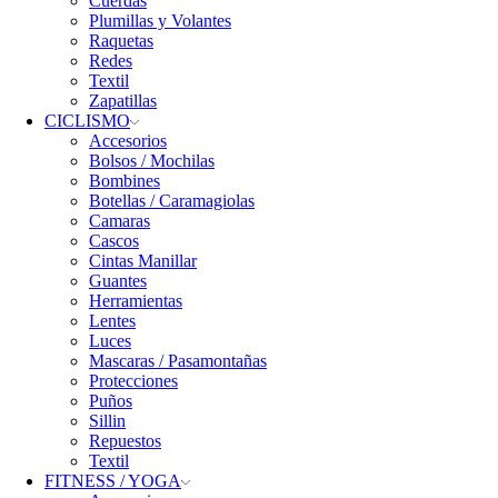
Cuerdas
Plumillas y Volantes
Raquetas
Redes
Textil
Zapatillas
CICLISMO
Accesorios
Bolsos / Mochilas
Bombines
Botellas / Caramagiolas
Camaras
Cascos
Cintas Manillar
Guantes
Herramientas
Lentes
Luces
Mascaras / Pasamontañas
Protecciones
Puños
Sillin
Repuestos
Textil
FITNESS / YOGA