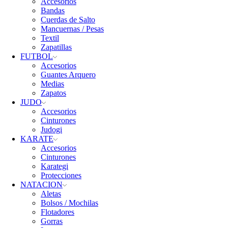
Accesorios
Bandas
Cuerdas de Salto
Mancuernas / Pesas
Textil
Zapatillas
FUTBOL
Accesorios
Guantes Arquero
Medias
Zapatos
JUDO
Accesorios
Cinturones
Judogi
KARATE
Accesorios
Cinturones
Karategi
Protecciones
NATACION
Aletas
Bolsos / Mochilas
Flotadores
Gorras