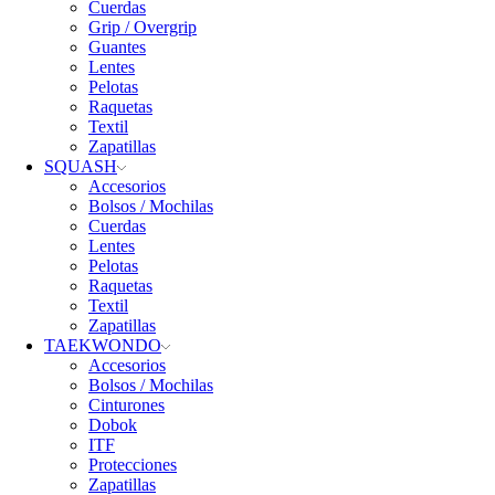
Cuerdas
Grip / Overgrip
Guantes
Lentes
Pelotas
Raquetas
Textil
Zapatillas
SQUASH
Accesorios
Bolsos / Mochilas
Cuerdas
Lentes
Pelotas
Raquetas
Textil
Zapatillas
TAEKWONDO
Accesorios
Bolsos / Mochilas
Cinturones
Dobok
ITF
Protecciones
Zapatillas