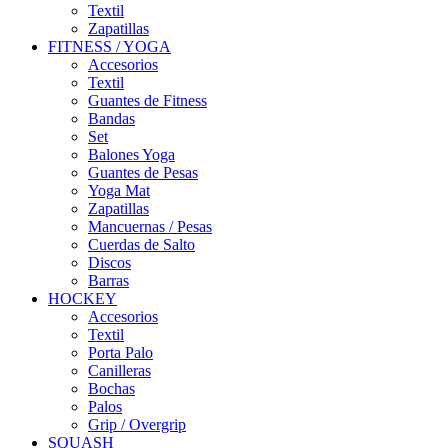
Textil
Zapatillas
FITNESS / YOGA
Accesorios
Textil
Guantes de Fitness
Bandas
Set
Balones Yoga
Guantes de Pesas
Yoga Mat
Zapatillas
Mancuernas / Pesas
Cuerdas de Salto
Discos
Barras
HOCKEY
Accesorios
Textil
Porta Palo
Canilleras
Bochas
Palos
Grip / Overgrip
SQUASH