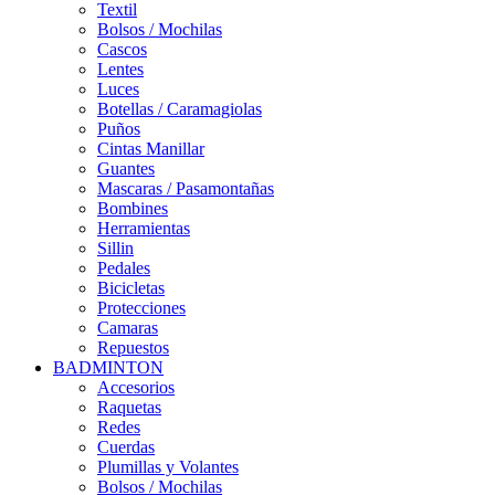
Textil
Bolsos / Mochilas
Cascos
Lentes
Luces
Botellas / Caramagiolas
Puños
Cintas Manillar
Guantes
Mascaras / Pasamontañas
Bombines
Herramientas
Sillin
Pedales
Bicicletas
Protecciones
Camaras
Repuestos
BADMINTON
Accesorios
Raquetas
Redes
Cuerdas
Plumillas y Volantes
Bolsos / Mochilas