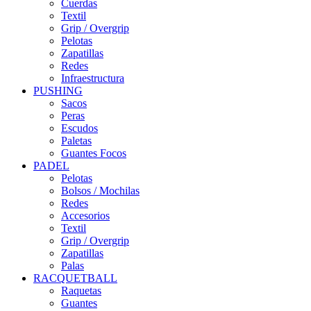
Cuerdas
Textil
Grip / Overgrip
Pelotas
Zapatillas
Redes
Infraestructura
PUSHING
Sacos
Peras
Escudos
Paletas
Guantes Focos
PADEL
Pelotas
Bolsos / Mochilas
Redes
Accesorios
Textil
Grip / Overgrip
Zapatillas
Palas
RACQUETBALL
Raquetas
Guantes