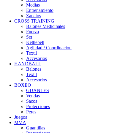
Medias
Entrenamiento
Zapatos
CROSS TRAINING
Balones Medicinales
Fuerza
Set
Kettlebell
Agilidad / Coordinación
Textil
Accesorios
HANDBALL
Balones
Textil
Accesorios
BOXEO
GUANTES
Vendas
Sacos
Protecciones
Peras
Juegos
MMA
Guantillas