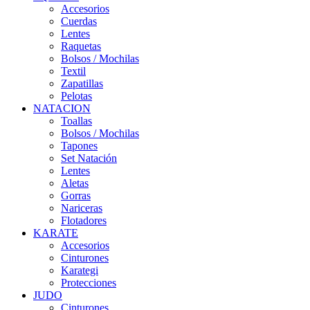
Accesorios
Cuerdas
Lentes
Raquetas
Bolsos / Mochilas
Textil
Zapatillas
Pelotas
NATACION
Toallas
Bolsos / Mochilas
Tapones
Set Natación
Lentes
Aletas
Gorras
Nariceras
Flotadores
KARATE
Accesorios
Cinturones
Karategi
Protecciones
JUDO
Cinturones