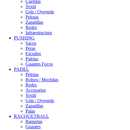
Cuerdas
Textil
Grip / Overgrip
Pelotas
Zapatillas
Redes
Infraestructura
PUSHING
Sacos
Peras
Escudos
Paletas
Guantes Focos
PADEL
Pelotas
Bolsos / Mochilas
Redes
Accesorios
Textil
Grip / Overgrip
Zapatillas
Palas
RACQUETBALL
Raquetas
Guantes