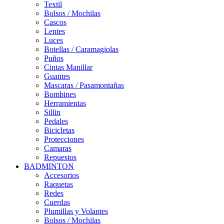
Textil
Bolsos / Mochilas
Cascos
Lentes
Luces
Botellas / Caramagiolas
Puños
Cintas Manillar
Guantes
Mascaras / Pasamontañas
Bombines
Herramientas
Sillin
Pedales
Bicicletas
Protecciones
Camaras
Repuestos
BADMINTON
Accesorios
Raquetas
Redes
Cuerdas
Plumillas y Volantes
Bolsos / Mochilas