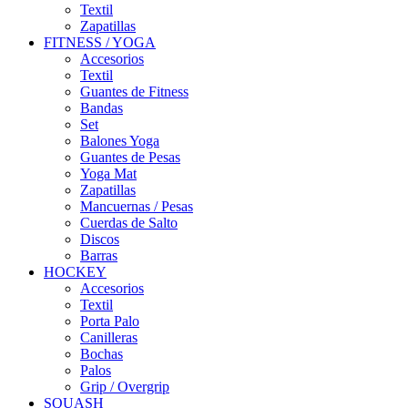
Textil
Zapatillas
FITNESS / YOGA
Accesorios
Textil
Guantes de Fitness
Bandas
Set
Balones Yoga
Guantes de Pesas
Yoga Mat
Zapatillas
Mancuernas / Pesas
Cuerdas de Salto
Discos
Barras
HOCKEY
Accesorios
Textil
Porta Palo
Canilleras
Bochas
Palos
Grip / Overgrip
SQUASH