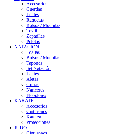
Accesorios
Cuerdas
Lentes
Raquetas
Bolsos / Mochilas
Textil
Zapatillas
Pelotas
NATACION
Toallas
Bolsos / Mochilas
Tapones
Set Natación
Lentes
Aletas
Gorras
Nariceras
Flotadores
KARATE
Accesorios
Cinturones
Karategi
Protecciones
JUDO
Cinturones