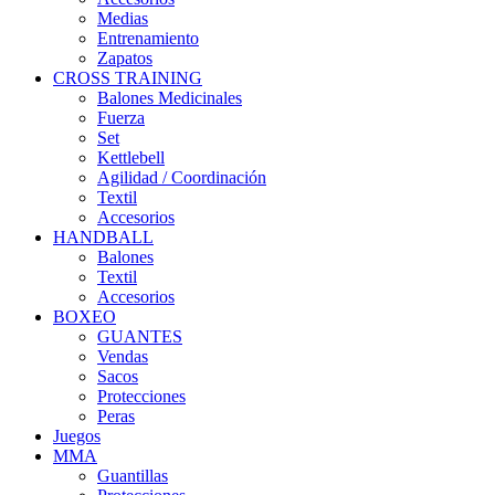
Medias
Entrenamiento
Zapatos
CROSS TRAINING
Balones Medicinales
Fuerza
Set
Kettlebell
Agilidad / Coordinación
Textil
Accesorios
HANDBALL
Balones
Textil
Accesorios
BOXEO
GUANTES
Vendas
Sacos
Protecciones
Peras
Juegos
MMA
Guantillas