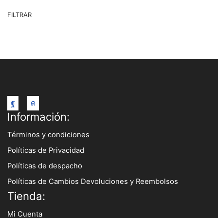
Pr
Pr
FILTRAR
m
m
Facebook
Instagram
Información:
Términos y condiciones
Políticas de Privacidad
Políticas de despacho
Políticas de Cambios Devoluciones y Reembolsos
Tienda:
Mi Cuenta