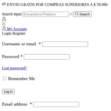
ENVIO GRATIS POR COMPRAS SUPERIORES A $ 59.990
Search input
Search
My Account
Login
Register
Username or email
*
Password
*
Lost password?
Remember Me
Log in
Email address
*