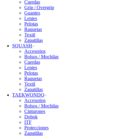
Cuerdas
Grip / Overgrip
Guantes
Lentes
Pelotas
Raquetas
Textil
Zapatillas
SQUASH
Accesorios
Bolsos / Mochilas
Cuerdas
Lentes
Pelotas
Raquetas
Textil
Zapatillas
TAEKWONDO
Accesorios
Bolsos / Mochilas
Cinturones
Dobok
ITF
Protecciones
Zapatillas