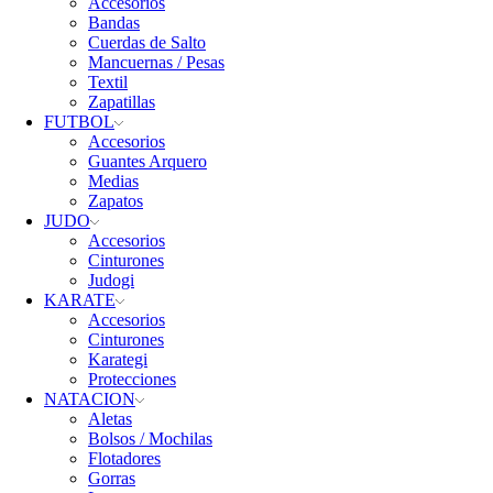
Accesorios
Bandas
Cuerdas de Salto
Mancuernas / Pesas
Textil
Zapatillas
FUTBOL
Accesorios
Guantes Arquero
Medias
Zapatos
JUDO
Accesorios
Cinturones
Judogi
KARATE
Accesorios
Cinturones
Karategi
Protecciones
NATACION
Aletas
Bolsos / Mochilas
Flotadores
Gorras