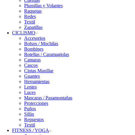
Cuerdas
Plumillas y Volantes
Raquetas
Redes
Textil
Zapatillas
CICLISMO
Accesorios
Bolsos / Mochilas
Bombines
Botellas / Caramagiolas
Camaras
Cascos
Cintas Manillar
Guantes
Herramientas
Lentes
Luces
Mascaras / Pasamontañas
Protecciones
Puños
Sillin
Repuestos
Textil
FITNESS / YOGA