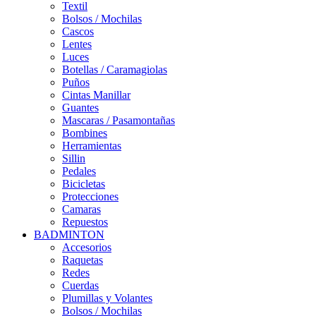
Textil
Bolsos / Mochilas
Cascos
Lentes
Luces
Botellas / Caramagiolas
Puños
Cintas Manillar
Guantes
Mascaras / Pasamontañas
Bombines
Herramientas
Sillin
Pedales
Bicicletas
Protecciones
Camaras
Repuestos
BADMINTON
Accesorios
Raquetas
Redes
Cuerdas
Plumillas y Volantes
Bolsos / Mochilas