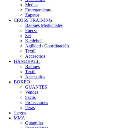
Medias
Entrenamiento
Zapatos
CROSS TRAINING
Balones Medicinales
Fuerza
Set
Kettlebell
Agilidad / Coordinación
Textil
Accesorios
HANDBALL
Balones
Textil
Accesorios
BOXEO
GUANTES
Vendas
Sacos
Protecciones
Peras
Juegos
MMA
Guantillas