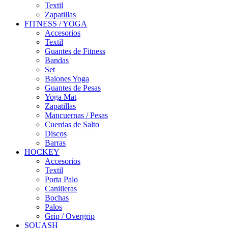
Textil
Zapatillas
FITNESS / YOGA
Accesorios
Textil
Guantes de Fitness
Bandas
Set
Balones Yoga
Guantes de Pesas
Yoga Mat
Zapatillas
Mancuernas / Pesas
Cuerdas de Salto
Discos
Barras
HOCKEY
Accesorios
Textil
Porta Palo
Canilleras
Bochas
Palos
Grip / Overgrip
SQUASH