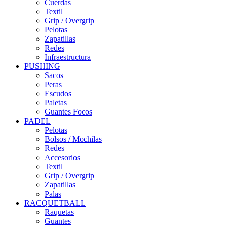
Cuerdas
Textil
Grip / Overgrip
Pelotas
Zapatillas
Redes
Infraestructura
PUSHING
Sacos
Peras
Escudos
Paletas
Guantes Focos
PADEL
Pelotas
Bolsos / Mochilas
Redes
Accesorios
Textil
Grip / Overgrip
Zapatillas
Palas
RACQUETBALL
Raquetas
Guantes