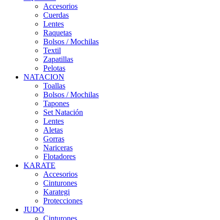
Accesorios
Cuerdas
Lentes
Raquetas
Bolsos / Mochilas
Textil
Zapatillas
Pelotas
NATACION
Toallas
Bolsos / Mochilas
Tapones
Set Natación
Lentes
Aletas
Gorras
Nariceras
Flotadores
KARATE
Accesorios
Cinturones
Karategi
Protecciones
JUDO
Cinturones