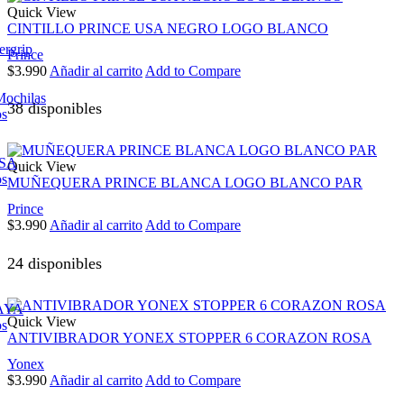
Quick View
CINTILLO PRINCE USA NEGRO LOGO BLANCO
ergrip
Prince
$
3.990
Añadir al carrito
Add to Compare
Mochilas
38 disponibles
os
ESA
Quick View
os
MUÑEQUERA PRINCE BLANCA LOGO BLANCO PAR
Prince
$
3.990
Añadir al carrito
Add to Compare
24 disponibles
AYA
Quick View
os
ANTIVIBRADOR YONEX STOPPER 6 CORAZON ROSA
Yonex
$
3.990
Añadir al carrito
Add to Compare