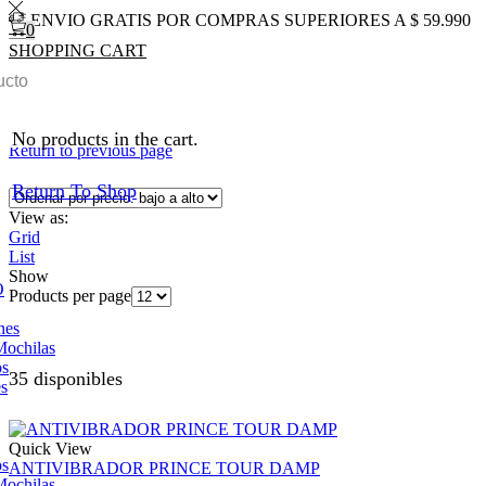
ENVIO GRATIS POR COMPRAS SUPERIORES A $ 59.990
0
SHOPPING CART
0
Total
$
0
0
Inicio
Shop
TENIS
Accesorios
No products in the cart.
Return to previous page
Return To Shop
View as:
Grid
List
Show
O
Products per page
nes
Mochilas
os
35 disponibles
es
Quick View
os
ANTIVIBRADOR PRINCE TOUR DAMP
Mochilas