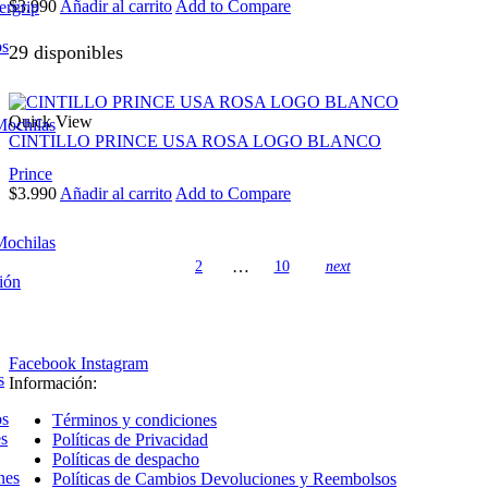
$
3.990
Añadir al carrito
Add to Compare
ergrip
os
29 disponibles
Quick View
Mochilas
CINTILLO PRINCE USA ROSA LOGO BLANCO
Prince
$
3.990
Añadir al carrito
Add to Compare
Mochilas
…
1
2
10
next
ión
Facebook
Instagram
s
Información:
os
Términos y condiciones
es
Políticas de Privacidad
Políticas de despacho
nes
Políticas de Cambios Devoluciones y Reembolsos