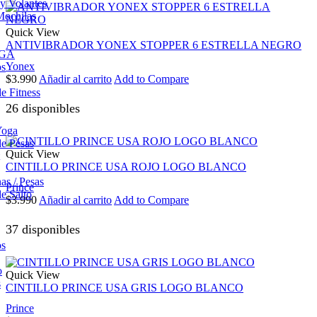
 y Volantes
Mochilas
Quick View
ANTIVIBRADOR YONEX STOPPER 6 ESTRELLA NEGRO
OGA
Yonex
os
$
3.990
Añadir al carrito
Add to Compare
e Fitness
26 disponibles
Yoga
e Pesas
Quick View
CINTILLO PRINCE USA ROJO LOGO BLANCO
s / Pesas
Prince
e Salto
$
3.990
Añadir al carrito
Add to Compare
37 disponibles
os
o
Quick View
s
CINTILLO PRINCE USA GRIS LOGO BLANCO
Prince