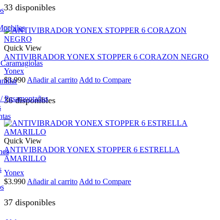
33 disponibles
os
Mochilas
Quick View
ANTIVIBRADOR YONEX STOPPER 6 CORAZON NEGRO
/ Caramagiolas
Yonex
$
3.990
Añadir al carrito
Add to Compare
nillar
 / Pasamontañas
36 disponibles
s
ntas
Quick View
ANTIVIBRADOR YONEX STOPPER 6 ESTRELLA
nes
AMARILLO
s
Yonex
$
3.990
Añadir al carrito
Add to Compare
os
37 disponibles