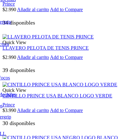
Prince
$
2.990
Añadir al carrito
Add to Compare
ergrip
34 disponibles
Quick View
ctura
LLAVERO PELOTA DE TENIS PRINCE
$
2.990
Añadir al carrito
Add to Compare
39 disponibles
Focos
Quick View
Mochilas
CINTILLO PRINCE USA BLANCO LOGO VERDE
Prince
os
$
3.990
Añadir al carrito
Add to Compare
ergrip
30 disponibles
LL