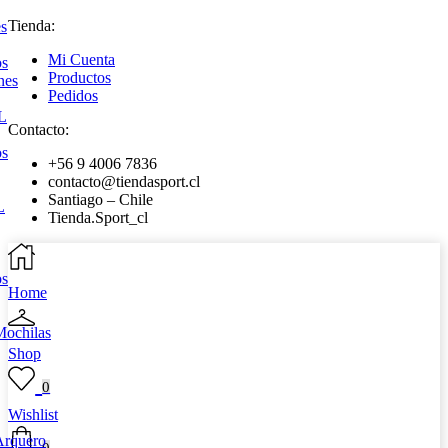
Tienda:
es
Mi Cuenta
os
Productos
nes
Pedidos
L
Contacto:
os
+56 9 4006 7836
contacto@tiendasport.cl
Santiago – Chile
L
Tienda.Sport_cl
os
Home
Mochilas
Shop
0
Wishlist
Arquero