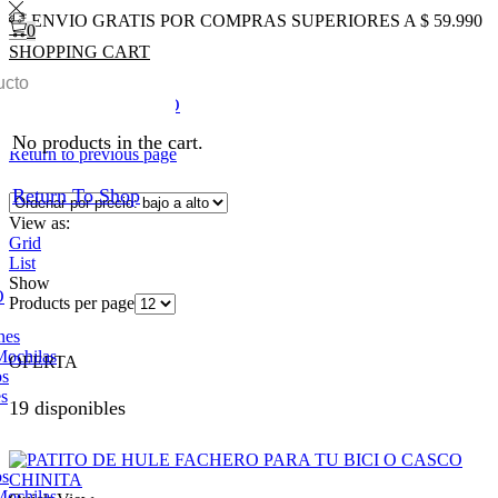
ENVIO GRATIS POR COMPRAS SUPERIORES A $ 59.990
0
SHOPPING CART
0
Total
$
0
0
Inicio
Shop
CICLISMO
Luces
No products in the cart.
Return to previous page
Return To Shop
View as:
Grid
List
Show
O
Products per page
nes
Mochilas
OFERTA
os
es
19 disponibles
os
Mochilas