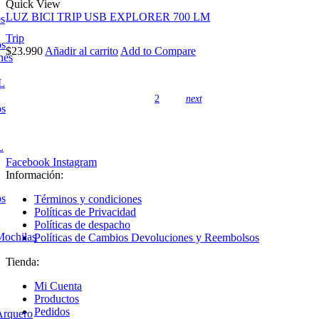
Quick View
LUZ BICI TRIP USB EXPLORER 700 LM
es
Trip
os
$
23.990
Añadir al carrito
Add to Compare
nes
L
1
2
next
os
L
Facebook
Instagram
Información:
os
Términos y condiciones
Políticas de Privacidad
Políticas de despacho
Mochilas
Políticas de Cambios Devoluciones y Reembolsos
Tienda:
Mi Cuenta
Productos
Pedidos
Arquero