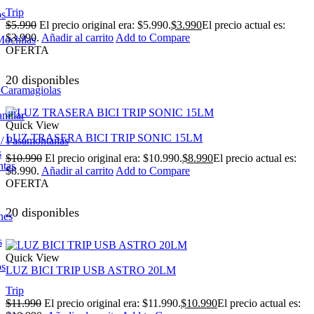
Trip
os
$
5.990
El precio original era: $5.990.
$
3.990
El precio actual es:
$3.990.
Añadir al carrito
Add to Compare
Mochilas
OFERTA
20 disponibles
/ Caramagiolas
nillar
Quick View
LUZ TRASERA BICI TRIP SONIC 15LM
 / Pasamontañas
s
$
10.990
El precio original era: $10.990.
$
8.990
El precio actual es:
ntas
$8.990.
Añadir al carrito
Add to Compare
OFERTA
20 disponibles
nes
s
Quick View
os
LUZ BICI TRIP USB ASTRO 20LM
Trip
$
11.990
El precio original era: $11.990.
$
10.990
El precio actual es: