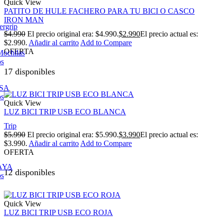
Quick View
PATITO DE HULE FACHERO PARA TU BICI O CASCO
IRON MAN
ergrip
$
4.990
El precio original era: $4.990.
$
2.990
El precio actual es:
$2.990.
Añadir al carrito
Add to Compare
OFERTA
Mochilas
os
17 disponibles
ESA
os
Quick View
LUZ BICI TRIP USB ECO BLANCA
Trip
$
5.990
El precio original era: $5.990.
$
3.990
El precio actual es:
$3.990.
Añadir al carrito
Add to Compare
OFERTA
AYA
12 disponibles
os
Quick View
LUZ BICI TRIP USB ECO ROJA