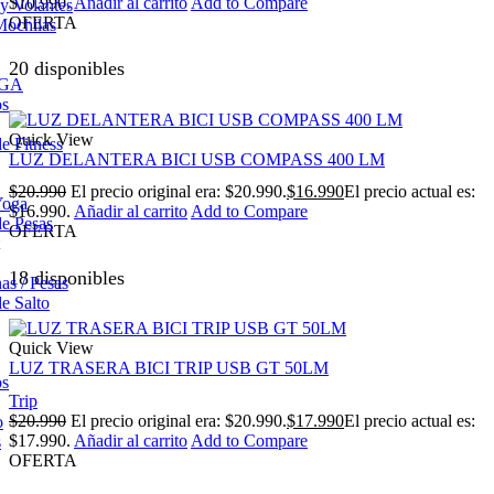
$10.990.
Añadir al carrito
Add to Compare
 y Volantes
OFERTA
Mochilas
20 disponibles
OGA
os
Quick View
e Fitness
LUZ DELANTERA BICI USB COMPASS 400 LM
$
20.990
El precio original era: $20.990.
$
16.990
El precio actual es:
Yoga
$16.990.
Añadir al carrito
Add to Compare
e Pesas
OFERTA
18 disponibles
s / Pesas
e Salto
Quick View
LUZ TRASERA BICI TRIP USB GT 50LM
os
Trip
$
20.990
El precio original era: $20.990.
$
17.990
El precio actual es:
o
$17.990.
Añadir al carrito
Add to Compare
s
OFERTA