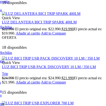
ergrip
19 disponibles
os
Quick View
LUZ DELANTERA BICI TRIP SPARK 400LM
Mochilas
$
22.990
El precio original era: $22.990.
$
19.990
El precio actual es:
$19.990.
Añadir al carrito
Add to Compare
OFERTA
18 disponibles
Mochilas
ión
Quick View
LUZ BICI TRIP USB PACK DISCOVERY 10 LM / 350 LM
Trip
$
24.990
El precio original era: $24.990.
$
21.990
El precio actual es:
$21.990.
Añadir al carrito
Add to Compare
s
os
15 disponibles
es
nes