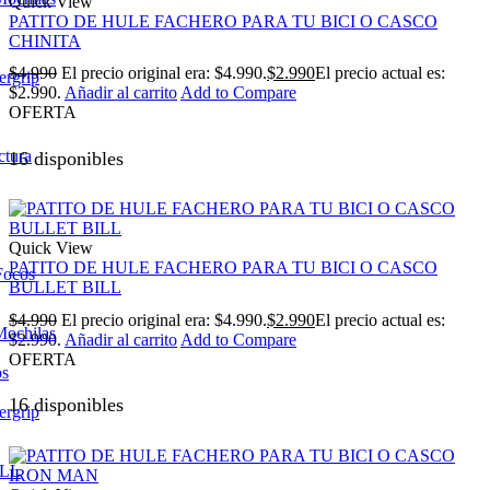
Quick View
PATITO DE HULE FACHERO PARA TU BICI O CASCO
CHINITA
$
4.990
El precio original era: $4.990.
$
2.990
El precio actual es:
ergrip
$2.990.
Añadir al carrito
Add to Compare
OFERTA
ctura
16 disponibles
Quick View
PATITO DE HULE FACHERO PARA TU BICI O CASCO
Focos
BULLET BILL
$
4.990
El precio original era: $4.990.
$
2.990
El precio actual es:
Mochilas
$2.990.
Añadir al carrito
Add to Compare
OFERTA
os
16 disponibles
ergrip
LL