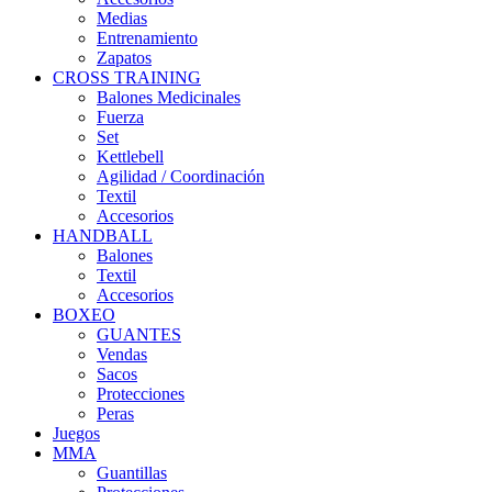
Medias
Entrenamiento
Zapatos
CROSS TRAINING
Balones Medicinales
Fuerza
Set
Kettlebell
Agilidad / Coordinación
Textil
Accesorios
HANDBALL
Balones
Textil
Accesorios
BOXEO
GUANTES
Vendas
Sacos
Protecciones
Peras
Juegos
MMA
Guantillas