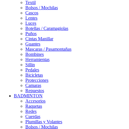
Textil
Bolsos / Mochilas
Cascos
Lentes
Luces
Botellas / Caramagiolas
Puños
Cintas Manillar
Guantes
Mascaras / Pasamontañas
Bombines
Herramientas
Sillin
Pedales
Bicicletas
Protecciones
Camaras
Repuestos
BADMINTON
Accesorios
Raquetas
Redes
Cuerdas
Plumillas y Volantes
Bolsos / Mochilas