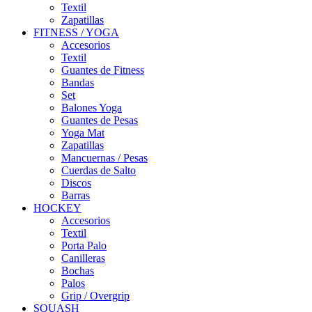
Textil
Zapatillas
FITNESS / YOGA
Accesorios
Textil
Guantes de Fitness
Bandas
Set
Balones Yoga
Guantes de Pesas
Yoga Mat
Zapatillas
Mancuernas / Pesas
Cuerdas de Salto
Discos
Barras
HOCKEY
Accesorios
Textil
Porta Palo
Canilleras
Bochas
Palos
Grip / Overgrip
SQUASH