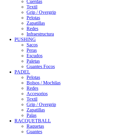
Cuerdas
Textil
Grip / Overgrip
Pelotas
Zapatillas
Redes
Infraestructura
PUSHING
Sacos
Peras
Escudos
Paletas
Guantes Focos
PADEL
Pelotas
Bolsos / Mochilas
Redes
Accesorios
Textil
Grip / Overgrip
Zapatillas
Palas
RACQUETBALL
Raquetas
Guantes