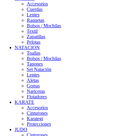
Accesorios
Cuerdas
Lentes
Raquetas
Bolsos / Mochilas
Textil
Zapatillas
Pelotas
NATACION
Toallas
Bolsos / Mochilas
Tapones
Set Natación
Lentes
Aletas
Gorras
Nariceras
Flotadores
KARATE
Accesorios
Cinturones
Karategi
Protecciones
JUDO
Cinturones