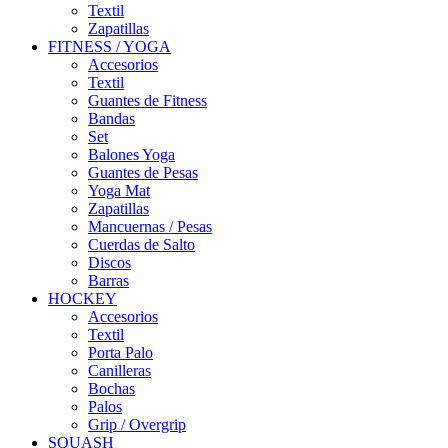
Textil
Zapatillas
FITNESS / YOGA
Accesorios
Textil
Guantes de Fitness
Bandas
Set
Balones Yoga
Guantes de Pesas
Yoga Mat
Zapatillas
Mancuernas / Pesas
Cuerdas de Salto
Discos
Barras
HOCKEY
Accesorios
Textil
Porta Palo
Canilleras
Bochas
Palos
Grip / Overgrip
SQUASH