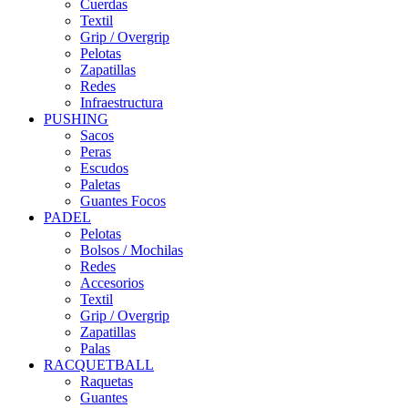
Cuerdas
Textil
Grip / Overgrip
Pelotas
Zapatillas
Redes
Infraestructura
PUSHING
Sacos
Peras
Escudos
Paletas
Guantes Focos
PADEL
Pelotas
Bolsos / Mochilas
Redes
Accesorios
Textil
Grip / Overgrip
Zapatillas
Palas
RACQUETBALL
Raquetas
Guantes