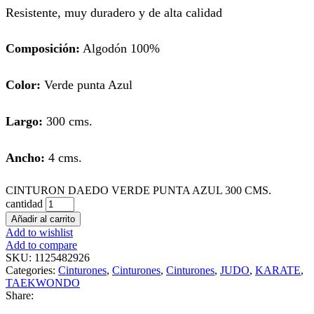
Resistente, muy duradero y de alta calidad
Composición:
Algodón 100%
Color:
Verde punta Azul
Largo:
300 cms.
Ancho:
4 cms.
CINTURON DAEDO VERDE PUNTA AZUL 300 CMS.
cantidad
Añadir al carrito
Add to wishlist
Add to compare
SKU:
1125482926
Categories:
Cinturones
,
Cinturones
,
Cinturones
,
JUDO
,
KARATE
,
TAEKWONDO
Share: