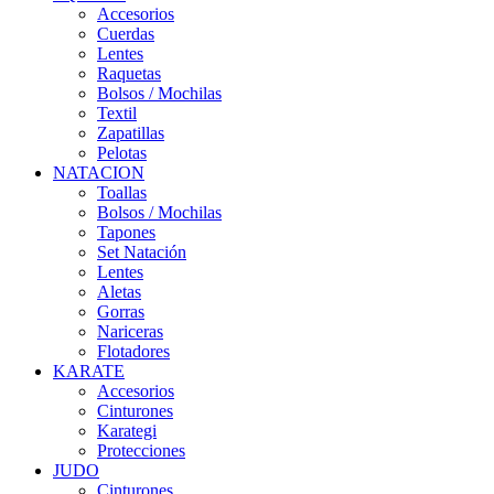
Accesorios
Cuerdas
Lentes
Raquetas
Bolsos / Mochilas
Textil
Zapatillas
Pelotas
NATACION
Toallas
Bolsos / Mochilas
Tapones
Set Natación
Lentes
Aletas
Gorras
Nariceras
Flotadores
KARATE
Accesorios
Cinturones
Karategi
Protecciones
JUDO
Cinturones