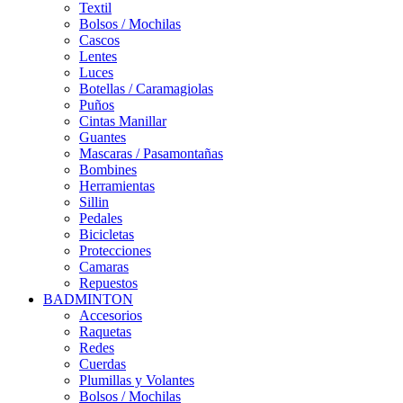
Textil
Bolsos / Mochilas
Cascos
Lentes
Luces
Botellas / Caramagiolas
Puños
Cintas Manillar
Guantes
Mascaras / Pasamontañas
Bombines
Herramientas
Sillin
Pedales
Bicicletas
Protecciones
Camaras
Repuestos
BADMINTON
Accesorios
Raquetas
Redes
Cuerdas
Plumillas y Volantes
Bolsos / Mochilas