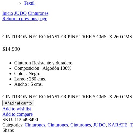
Textil
Inicio
JUDO
Cinturones
Return to previous page
CINTURON NEGRO MASTER PINE TREE 5 CMS. X 260 CMS
$
14.990
Cinturon Resistente y duradero
Composición : Algodón 100%
Color : Negro
Largo : 260 cms.
Ancho : 5 cms.
CINTURON NEGRO MASTER PINE TREE 5 CMS. X 260 CMS. c
Añadir al carrito
Add to wishlist
Add to compare
SKU:
1125493490
Categories:
Cinturones
,
Cinturones
,
Cinturones
,
JUDO
,
KARATE
,
Share: