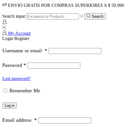
ENVIO GRATIS POR COMPRAS SUPERIORES A $ 59.990
Search input
Search
My Account
Login
Register
Username or email
*
Password
*
Lost password?
Remember Me
Log in
Email address
*