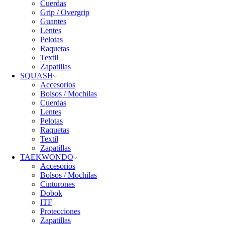
Cuerdas
Grip / Overgrip
Guantes
Lentes
Pelotas
Raquetas
Textil
Zapatillas
SQUASH
Accesorios
Bolsos / Mochilas
Cuerdas
Lentes
Pelotas
Raquetas
Textil
Zapatillas
TAEKWONDO
Accesorios
Bolsos / Mochilas
Cinturones
Dobok
ITF
Protecciones
Zapatillas