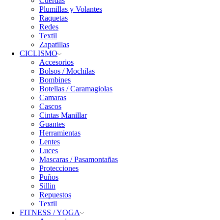
Cuerdas
Plumillas y Volantes
Raquetas
Redes
Textil
Zapatillas
CICLISMO
Accesorios
Bolsos / Mochilas
Bombines
Botellas / Caramagiolas
Camaras
Cascos
Cintas Manillar
Guantes
Herramientas
Lentes
Luces
Mascaras / Pasamontañas
Protecciones
Puños
Sillin
Repuestos
Textil
FITNESS / YOGA