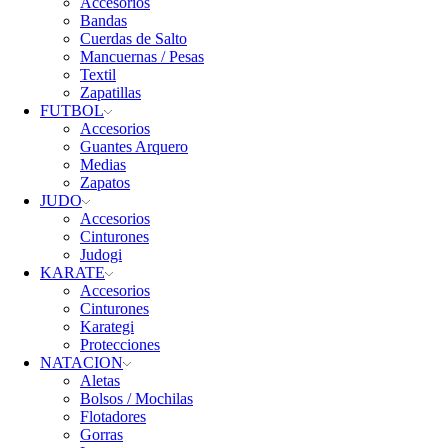
Accesorios
Bandas
Cuerdas de Salto
Mancuernas / Pesas
Textil
Zapatillas
FUTBOL
Accesorios
Guantes Arquero
Medias
Zapatos
JUDO
Accesorios
Cinturones
Judogi
KARATE
Accesorios
Cinturones
Karategi
Protecciones
NATACION
Aletas
Bolsos / Mochilas
Flotadores
Gorras