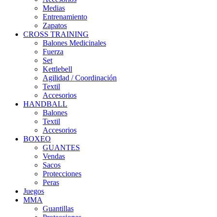
Medias
Entrenamiento
Zapatos
CROSS TRAINING
Balones Medicinales
Fuerza
Set
Kettlebell
Agilidad / Coordinación
Textil
Accesorios
HANDBALL
Balones
Textil
Accesorios
BOXEO
GUANTES
Vendas
Sacos
Protecciones
Peras
Juegos
MMA
Guantillas