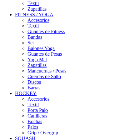
Textil
Zapatillas
FITNESS / YOGA
Accesorios
Textil
Guantes de Fitness
Bandas
Set
Balones Yoga
Guantes de Pesas
Yoga Mat
Zapatillas
Mancuernas / Pesas
Cuerdas de Salto
Discos
Barras
HOCKEY
Accesorios
Textil
Porta Palo
Canilleras
Bochas
Palos
Grip / Overgrip
SQUASH