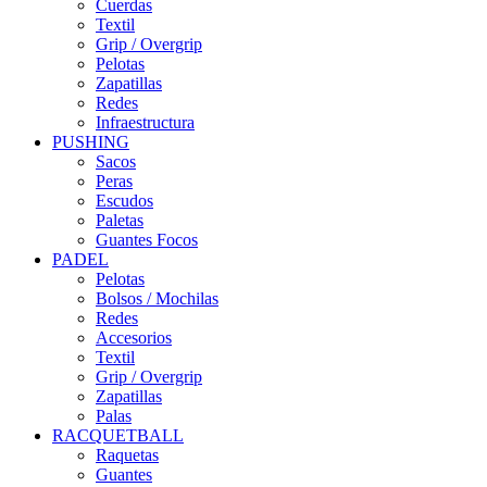
Cuerdas
Textil
Grip / Overgrip
Pelotas
Zapatillas
Redes
Infraestructura
PUSHING
Sacos
Peras
Escudos
Paletas
Guantes Focos
PADEL
Pelotas
Bolsos / Mochilas
Redes
Accesorios
Textil
Grip / Overgrip
Zapatillas
Palas
RACQUETBALL
Raquetas
Guantes