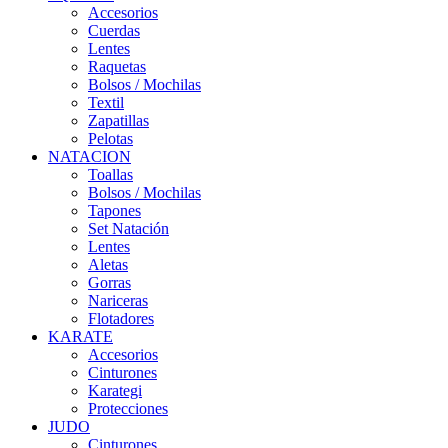
Accesorios
Cuerdas
Lentes
Raquetas
Bolsos / Mochilas
Textil
Zapatillas
Pelotas
NATACION
Toallas
Bolsos / Mochilas
Tapones
Set Natación
Lentes
Aletas
Gorras
Nariceras
Flotadores
KARATE
Accesorios
Cinturones
Karategi
Protecciones
JUDO
Cinturones