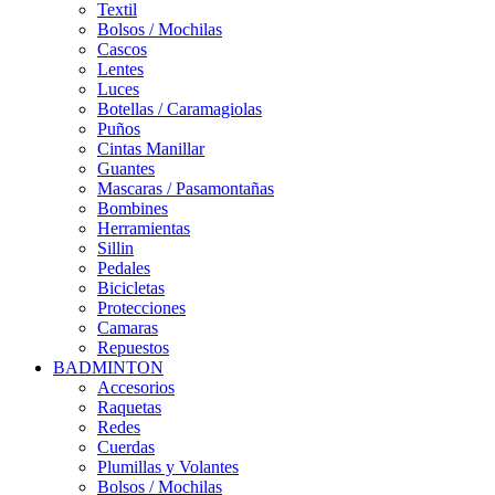
Textil
Bolsos / Mochilas
Cascos
Lentes
Luces
Botellas / Caramagiolas
Puños
Cintas Manillar
Guantes
Mascaras / Pasamontañas
Bombines
Herramientas
Sillin
Pedales
Bicicletas
Protecciones
Camaras
Repuestos
BADMINTON
Accesorios
Raquetas
Redes
Cuerdas
Plumillas y Volantes
Bolsos / Mochilas