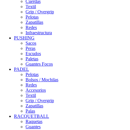
Cuerdas
Textil
Grip / Overgrip
Pelotas
Zapatillas
Redes
Infraestructura
PUSHING
Sacos
Peras
Escudos
Paletas
Guantes Focos
PADEL
Pelotas
Bolsos / Mochilas
Redes
Accesorios
Textil
Grip / Overgrip
Zapatillas
Palas
RACQUETBALL
Raquetas
Guantes