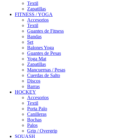
Textil
Zapatillas
FITNESS / YOGA
Accesorios
Textil
Guantes de Fitness
Bandas
Set
Balones Yoga
Guantes de Pesas
Yoga Mat
Zapatillas
Mancuernas / Pesas
Cuerdas de Salto
Discos
Barras
HOCKEY
Accesorios
Textil
Porta Palo
Canilleras
Bochas
Palos
Grip / Overgrip
SQUASH