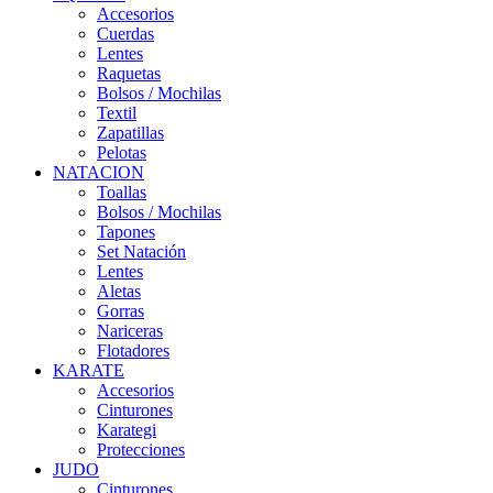
Accesorios
Cuerdas
Lentes
Raquetas
Bolsos / Mochilas
Textil
Zapatillas
Pelotas
NATACION
Toallas
Bolsos / Mochilas
Tapones
Set Natación
Lentes
Aletas
Gorras
Nariceras
Flotadores
KARATE
Accesorios
Cinturones
Karategi
Protecciones
JUDO
Cinturones