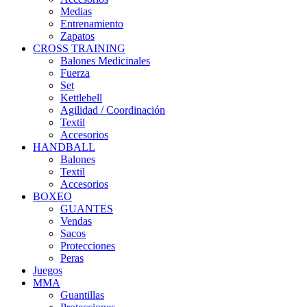
Medias
Entrenamiento
Zapatos
CROSS TRAINING
Balones Medicinales
Fuerza
Set
Kettlebell
Agilidad / Coordinación
Textil
Accesorios
HANDBALL
Balones
Textil
Accesorios
BOXEO
GUANTES
Vendas
Sacos
Protecciones
Peras
Juegos
MMA
Guantillas