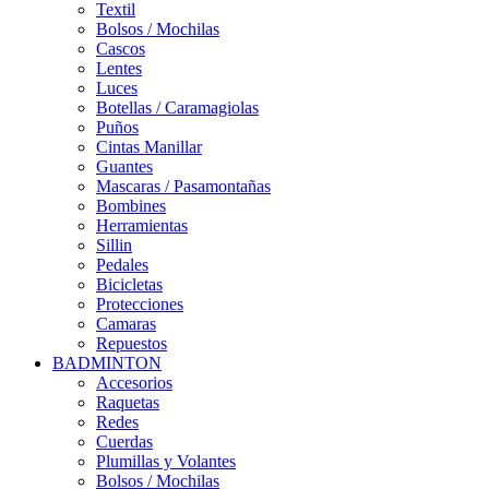
Textil
Bolsos / Mochilas
Cascos
Lentes
Luces
Botellas / Caramagiolas
Puños
Cintas Manillar
Guantes
Mascaras / Pasamontañas
Bombines
Herramientas
Sillin
Pedales
Bicicletas
Protecciones
Camaras
Repuestos
BADMINTON
Accesorios
Raquetas
Redes
Cuerdas
Plumillas y Volantes
Bolsos / Mochilas