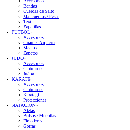
Accesorios
Bandas
Cuerdas de Salto
Mancuernas / Pesas
Textil
Zapatillas
FUTBOL
Accesorios
Guantes Arquero
Medias
Zapatos
JUDO
Accesorios
Cinturones
Judogi
KARATE
Accesorios
Cinturones
Karategi
Protecciones
NATACION
Aletas
Bolsos / Mochilas
Flotadores
Gorras