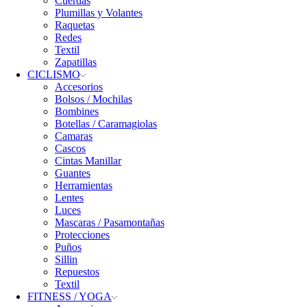
Cuerdas
Plumillas y Volantes
Raquetas
Redes
Textil
Zapatillas
CICLISMO
Accesorios
Bolsos / Mochilas
Bombines
Botellas / Caramagiolas
Camaras
Cascos
Cintas Manillar
Guantes
Herramientas
Lentes
Luces
Mascaras / Pasamontañas
Protecciones
Puños
Sillin
Repuestos
Textil
FITNESS / YOGA