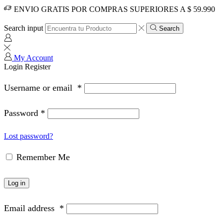
ENVIO GRATIS POR COMPRAS SUPERIORES A $ 59.990
Search input
Search
My Account
Login
Register
Username or email
*
Password
*
Lost password?
Remember Me
Log in
Email address
*