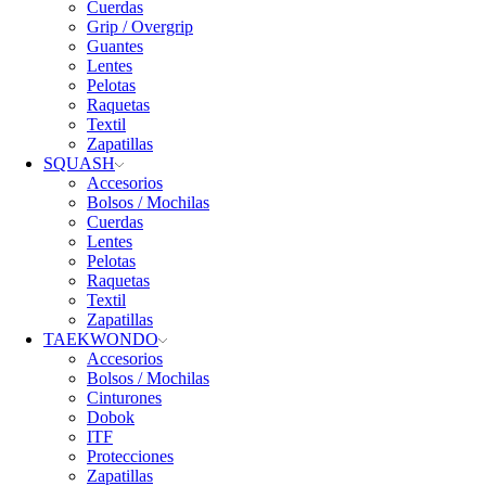
Cuerdas
Grip / Overgrip
Guantes
Lentes
Pelotas
Raquetas
Textil
Zapatillas
SQUASH
Accesorios
Bolsos / Mochilas
Cuerdas
Lentes
Pelotas
Raquetas
Textil
Zapatillas
TAEKWONDO
Accesorios
Bolsos / Mochilas
Cinturones
Dobok
ITF
Protecciones
Zapatillas