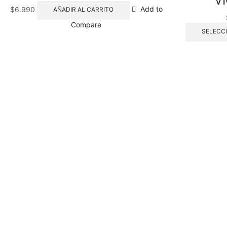
V
$
6.990
Add to
AÑADIR AL CARRITO
Compare
SELECC