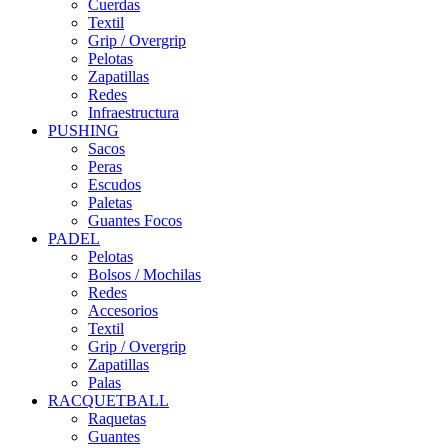
Cuerdas
Textil
Grip / Overgrip
Pelotas
Zapatillas
Redes
Infraestructura
PUSHING
Sacos
Peras
Escudos
Paletas
Guantes Focos
PADEL
Pelotas
Bolsos / Mochilas
Redes
Accesorios
Textil
Grip / Overgrip
Zapatillas
Palas
RACQUETBALL
Raquetas
Guantes