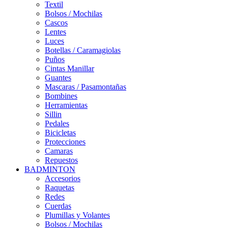
Textil
Bolsos / Mochilas
Cascos
Lentes
Luces
Botellas / Caramagiolas
Puños
Cintas Manillar
Guantes
Mascaras / Pasamontañas
Bombines
Herramientas
Sillin
Pedales
Bicicletas
Protecciones
Camaras
Repuestos
BADMINTON
Accesorios
Raquetas
Redes
Cuerdas
Plumillas y Volantes
Bolsos / Mochilas