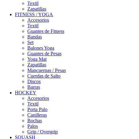
Textil
Zapatillas
FITNESS / YOGA
Accesorios
Textil
Guantes de Fitness
Bandas
Set
Balones Yoga
Guantes de Pesas
Yoga Mat
Zapatillas
Mancuernas / Pesas
Cuerdas de Salto
Discos
Barras
HOCKEY
Accesorios
Textil
Porta Palo
Canilleras
Bochas
Palos
Grip / Overgrip
SQUASH