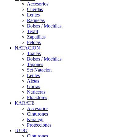
Accesorios
Cuerdas
Lentes
Raquetas
Bolsos / Mochilas
Textil
Zapatillas
Pelotas
NATACION
Toallas
Bolsos / Mochilas
Tapones
Set Natación
Lentes
Aletas
Gorras
Nariceras
Flotadores
KARATE
Accesorios
Cinturones
Karategi
Protecciones
JUDO
Cinturones