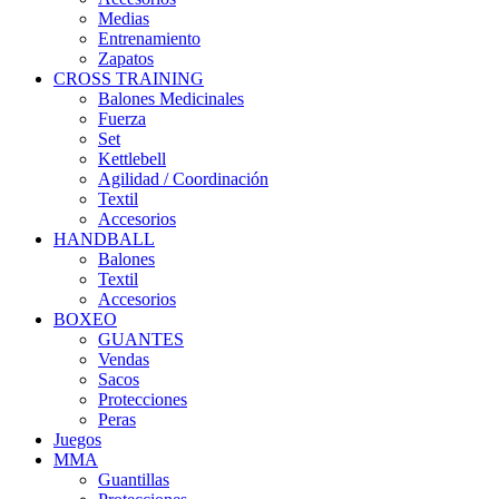
Medias
Entrenamiento
Zapatos
CROSS TRAINING
Balones Medicinales
Fuerza
Set
Kettlebell
Agilidad / Coordinación
Textil
Accesorios
HANDBALL
Balones
Textil
Accesorios
BOXEO
GUANTES
Vendas
Sacos
Protecciones
Peras
Juegos
MMA
Guantillas