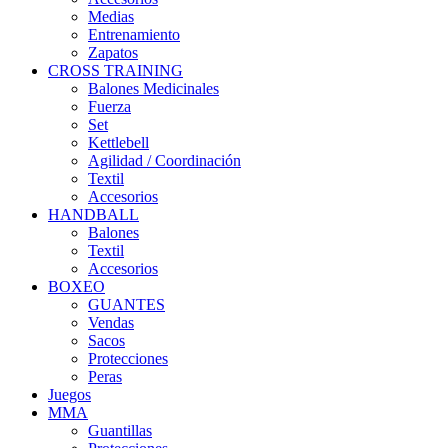
Medias
Entrenamiento
Zapatos
CROSS TRAINING
Balones Medicinales
Fuerza
Set
Kettlebell
Agilidad / Coordinación
Textil
Accesorios
HANDBALL
Balones
Textil
Accesorios
BOXEO
GUANTES
Vendas
Sacos
Protecciones
Peras
Juegos
MMA
Guantillas