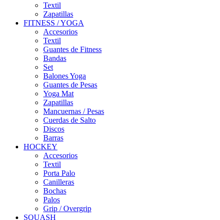
Textil
Zapatillas
FITNESS / YOGA
Accesorios
Textil
Guantes de Fitness
Bandas
Set
Balones Yoga
Guantes de Pesas
Yoga Mat
Zapatillas
Mancuernas / Pesas
Cuerdas de Salto
Discos
Barras
HOCKEY
Accesorios
Textil
Porta Palo
Canilleras
Bochas
Palos
Grip / Overgrip
SQUASH