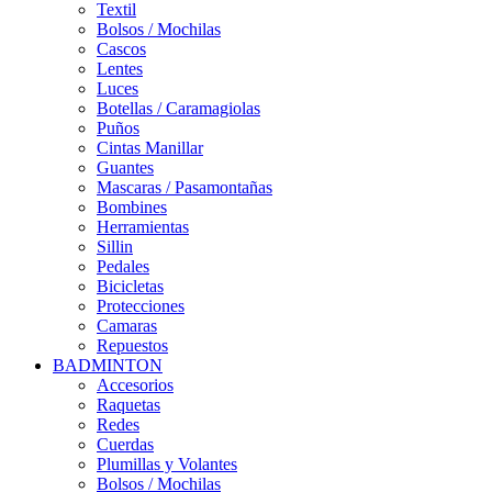
Textil
Bolsos / Mochilas
Cascos
Lentes
Luces
Botellas / Caramagiolas
Puños
Cintas Manillar
Guantes
Mascaras / Pasamontañas
Bombines
Herramientas
Sillin
Pedales
Bicicletas
Protecciones
Camaras
Repuestos
BADMINTON
Accesorios
Raquetas
Redes
Cuerdas
Plumillas y Volantes
Bolsos / Mochilas