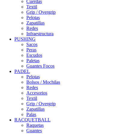
Cuerdas
Textil
Grip / Overgrip
Pelotas
Zapatillas
Redes
Infraestructura
PUSHING
Sacos
Peras
Escudos
Paletas
Guantes Focos
PADEL
Pelotas
Bolsos / Mochilas
Redes
Accesorios
Textil
Grip / Overgrip
Zapatillas
Palas
RACQUETBALL
Raquetas
Guantes