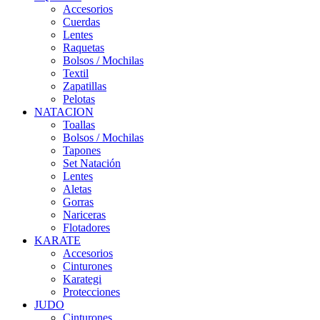
Accesorios
Cuerdas
Lentes
Raquetas
Bolsos / Mochilas
Textil
Zapatillas
Pelotas
NATACION
Toallas
Bolsos / Mochilas
Tapones
Set Natación
Lentes
Aletas
Gorras
Nariceras
Flotadores
KARATE
Accesorios
Cinturones
Karategi
Protecciones
JUDO
Cinturones