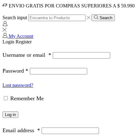
ENVIO GRATIS POR COMPRAS SUPERIORES A $ 59.990
Search input
Search
My Account
Login
Register
Username or email
*
Password
*
Lost password?
Remember Me
Log in
Email address
*