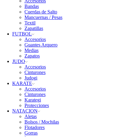
Accesorios
Bandas
Cuerdas de Salto
Mancuernas / Pesas
Textil
Zapatillas
FUTBOL
Accesorios
Guantes Arquero
Medias
Zapatos
JUDO
Accesorios
Cinturones
Judogi
KARATE
Accesorios
Cinturones
Karategi
Protecciones
NATACION
Aletas
Bolsos / Mochilas
Flotadores
Gorras