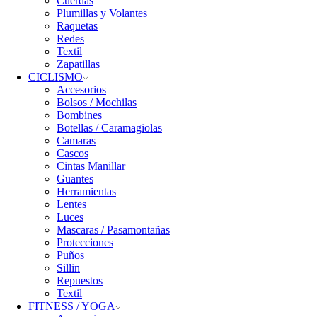
Cuerdas
Plumillas y Volantes
Raquetas
Redes
Textil
Zapatillas
CICLISMO
Accesorios
Bolsos / Mochilas
Bombines
Botellas / Caramagiolas
Camaras
Cascos
Cintas Manillar
Guantes
Herramientas
Lentes
Luces
Mascaras / Pasamontañas
Protecciones
Puños
Sillin
Repuestos
Textil
FITNESS / YOGA