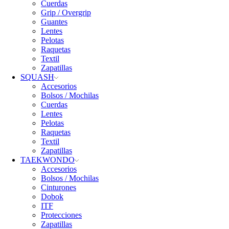
Cuerdas
Grip / Overgrip
Guantes
Lentes
Pelotas
Raquetas
Textil
Zapatillas
SQUASH
Accesorios
Bolsos / Mochilas
Cuerdas
Lentes
Pelotas
Raquetas
Textil
Zapatillas
TAEKWONDO
Accesorios
Bolsos / Mochilas
Cinturones
Dobok
ITF
Protecciones
Zapatillas