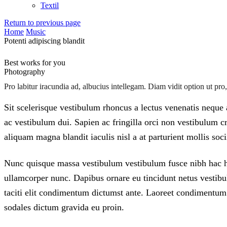
Textil
Return to previous page
Home
Music
Potenti adipiscing blandit
Best works for you
Photography
Pro labitur iracundia ad, albucius intellegam. Diam vidit option ut p
Sit scelerisque vestibulum rhoncus a lectus venenatis neque a
ac vestibulum dui. Sapien ac fringilla orci non vestibulum
aliquam magna blandit iaculis nisl a at parturient mollis soci
Nunc quisque massa vestibulum vestibulum fusce nibh hac hac
ullamcorper nunc. Dapibus ornare eu tincidunt netus vestibul
taciti elit condimentum dictumst ante. Laoreet condimentu
sodales dictum gravida eu proin.