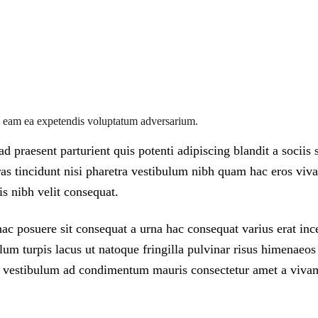
ro, eam ea expetendis voluptatum adversarium.
d praesent parturient quis potenti adipiscing blandit a sociis
 cras tincidunt nisi pharetra vestibulum nibh quam hac eros 
is nibh velit consequat.
 posuere sit consequat a urna hac consequat varius erat incep
um turpis lacus ut natoque fringilla pulvinar risus himenaeos
m vestibulum ad condimentum mauris consectetur amet a vivam