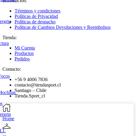
Información:
Términos y condiciones
Políticas de Privacidad
ergrip
Políticas de despacho
Políticas de Cambios Devoluciones y Reembolsos
Tienda:
ctura
Mi Cuenta
Productos
Pedidos
Contacto:
Focos
+56 9 4006 7836
contacto@tiendasport.cl
Santiago – Chile
Mochilas
Tienda.Sport_cl
os
ergrip
Home
LL