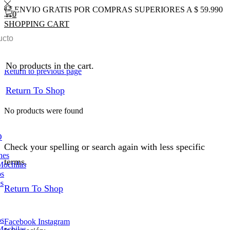
ENVIO GRATIS POR COMPRAS SUPERIORES A $ 59.990
0
SHOPPING CART
0
Total
$
0
0
Inicio
Shop
Tomoloo
No products in the cart.
Return to previous page
Return To Shop
No products were found
O
Check your spelling or search again with less specific
nes
terms.
Mochilas
os
es
Return To Shop
os
Facebook
Instagram
Mochilas