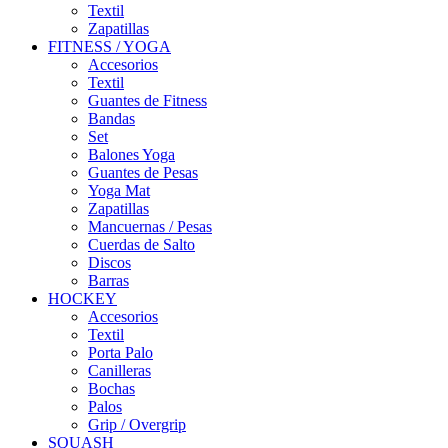
Textil
Zapatillas
FITNESS / YOGA
Accesorios
Textil
Guantes de Fitness
Bandas
Set
Balones Yoga
Guantes de Pesas
Yoga Mat
Zapatillas
Mancuernas / Pesas
Cuerdas de Salto
Discos
Barras
HOCKEY
Accesorios
Textil
Porta Palo
Canilleras
Bochas
Palos
Grip / Overgrip
SQUASH