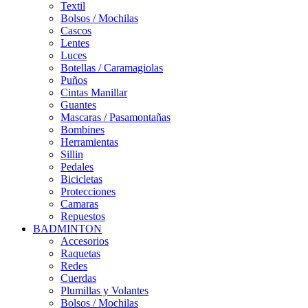
Textil
Bolsos / Mochilas
Cascos
Lentes
Luces
Botellas / Caramagiolas
Puños
Cintas Manillar
Guantes
Mascaras / Pasamontañas
Bombines
Herramientas
Sillin
Pedales
Bicicletas
Protecciones
Camaras
Repuestos
BADMINTON
Accesorios
Raquetas
Redes
Cuerdas
Plumillas y Volantes
Bolsos / Mochilas