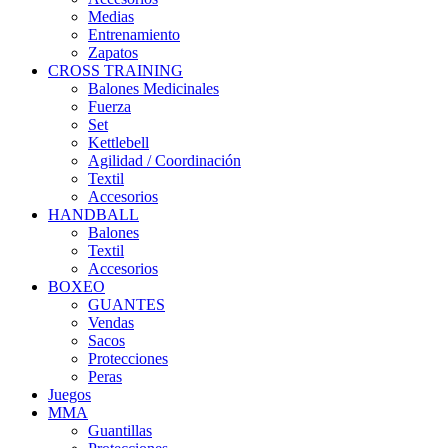
Medias
Entrenamiento
Zapatos
CROSS TRAINING
Balones Medicinales
Fuerza
Set
Kettlebell
Agilidad / Coordinación
Textil
Accesorios
HANDBALL
Balones
Textil
Accesorios
BOXEO
GUANTES
Vendas
Sacos
Protecciones
Peras
Juegos
MMA
Guantillas