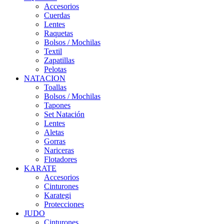
Accesorios
Cuerdas
Lentes
Raquetas
Bolsos / Mochilas
Textil
Zapatillas
Pelotas
NATACION
Toallas
Bolsos / Mochilas
Tapones
Set Natación
Lentes
Aletas
Gorras
Nariceras
Flotadores
KARATE
Accesorios
Cinturones
Karategi
Protecciones
JUDO
Cinturones