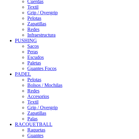
Cuerdas
Textil
Grip / Overgrip
Pelotas
Zapatillas
Redes
Infraestructura
PUSHING
Sacos
Peras
Escudos
Paletas
Guantes Focos
PADEL
Pelotas
Bolsos / Mochilas
Redes
Accesorios
Textil
Grip / Overgrip
Zapatillas
Palas
RACQUETBALL
Raquetas
Guantes