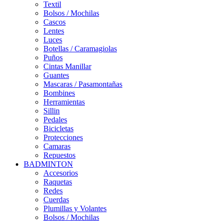
Textil
Bolsos / Mochilas
Cascos
Lentes
Luces
Botellas / Caramagiolas
Puños
Cintas Manillar
Guantes
Mascaras / Pasamontañas
Bombines
Herramientas
Sillin
Pedales
Bicicletas
Protecciones
Camaras
Repuestos
BADMINTON
Accesorios
Raquetas
Redes
Cuerdas
Plumillas y Volantes
Bolsos / Mochilas