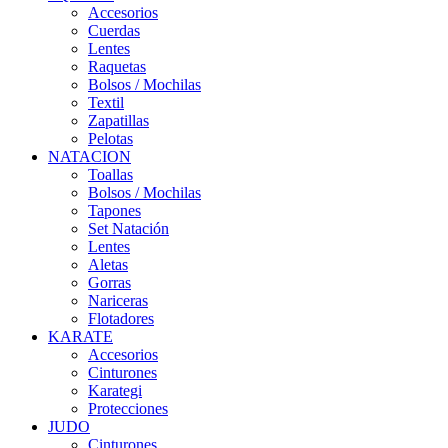
Accesorios
Cuerdas
Lentes
Raquetas
Bolsos / Mochilas
Textil
Zapatillas
Pelotas
NATACION
Toallas
Bolsos / Mochilas
Tapones
Set Natación
Lentes
Aletas
Gorras
Nariceras
Flotadores
KARATE
Accesorios
Cinturones
Karategi
Protecciones
JUDO
Cinturones