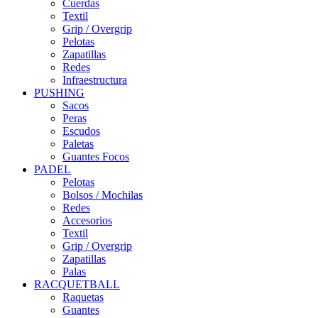
Cuerdas
Textil
Grip / Overgrip
Pelotas
Zapatillas
Redes
Infraestructura
PUSHING
Sacos
Peras
Escudos
Paletas
Guantes Focos
PADEL
Pelotas
Bolsos / Mochilas
Redes
Accesorios
Textil
Grip / Overgrip
Zapatillas
Palas
RACQUETBALL
Raquetas
Guantes