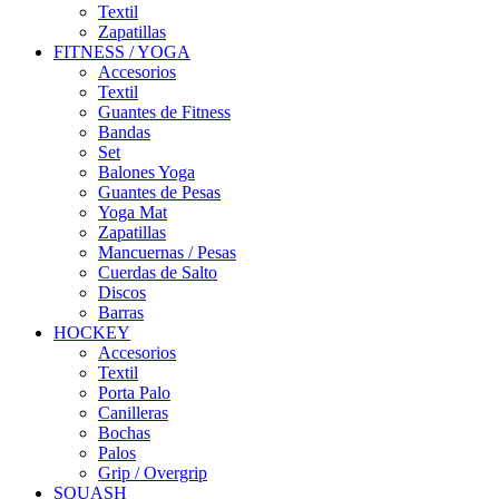
Textil
Zapatillas
FITNESS / YOGA
Accesorios
Textil
Guantes de Fitness
Bandas
Set
Balones Yoga
Guantes de Pesas
Yoga Mat
Zapatillas
Mancuernas / Pesas
Cuerdas de Salto
Discos
Barras
HOCKEY
Accesorios
Textil
Porta Palo
Canilleras
Bochas
Palos
Grip / Overgrip
SQUASH