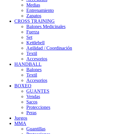
Medias
Entrenamiento
Zapatos
CROSS TRAINING
Balones Medicinales
Fuerza
Set
Kettlebell
Agilidad / Coordinación
Textil
Accesorios
HANDBALL
Balones
Textil
Accesorios
BOXEO
GUANTES
Vendas
Sacos
Protecciones
Peras
Juegos
MMA
Guantillas