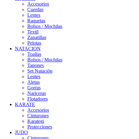
Accesorios
Cuerdas
Lentes
Raquetas
Bolsos / Mochilas
Textil
Zapatillas
Pelotas
NATACION
Toallas
Bolsos / Mochilas
Tapones
Set Natación
Lentes
Aletas
Gorras
Nariceras
Flotadores
KARATE
Accesorios
Cinturones
Karategi
Protecciones
JUDO
Cinturones