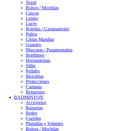
Textil
Bolsos / Mochilas
Cascos
Lentes
Luces
Botellas / Caramagiolas
Puños
Cintas Manillar
Guantes
Mascaras / Pasamontañas
Bombines
Herramientas
Sillin
Pedales
Bicicletas
Protecciones
Camaras
Repuestos
BADMINTON
Accesorios
Raquetas
Redes
Cuerdas
Plumillas y Volantes
Bolsos / Mochilas