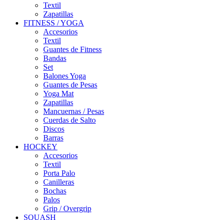
Textil
Zapatillas
FITNESS / YOGA
Accesorios
Textil
Guantes de Fitness
Bandas
Set
Balones Yoga
Guantes de Pesas
Yoga Mat
Zapatillas
Mancuernas / Pesas
Cuerdas de Salto
Discos
Barras
HOCKEY
Accesorios
Textil
Porta Palo
Canilleras
Bochas
Palos
Grip / Overgrip
SQUASH