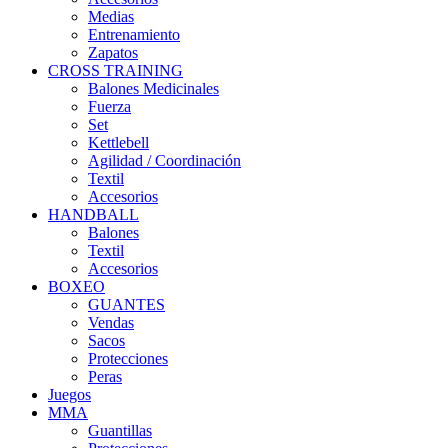
Medias
Entrenamiento
Zapatos
CROSS TRAINING
Balones Medicinales
Fuerza
Set
Kettlebell
Agilidad / Coordinación
Textil
Accesorios
HANDBALL
Balones
Textil
Accesorios
BOXEO
GUANTES
Vendas
Sacos
Protecciones
Peras
Juegos
MMA
Guantillas