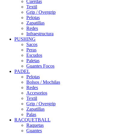
Cuerdas
Textil
Grip / Overgrip
Pelotas
Zapatillas
Redes
Infraestructura
PUSHING
Sacos
Peras
Escudos
Paletas
Guantes Focos
PADEL
Pelotas
Bolsos / Mochilas
Redes
Accesorios
Textil
Grip / Overgrip
Zapatillas
Palas
RACQUETBALL
Raquetas
Guantes