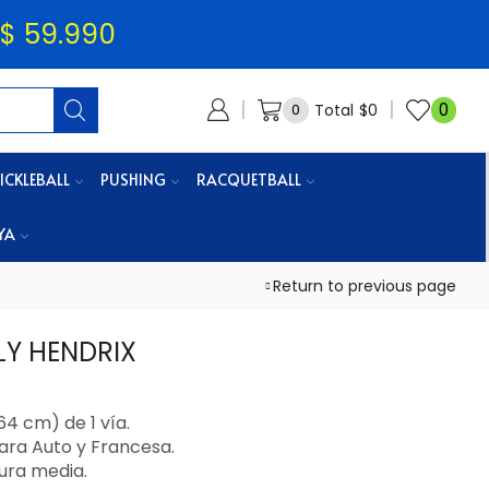
$ 59.990
0
Total
$
0
0
ICKLEBALL
PUSHING
RACQUETBALL
YA
Return to previous page
LLY HENDRIX
64 cm) de 1 vía.
ara Auto y Francesa.
tura media.