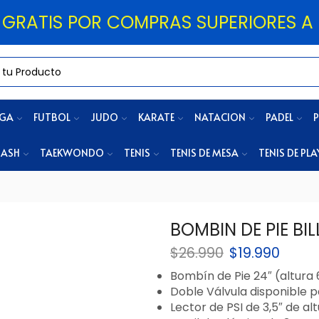
 GRATIS POR COMPRAS SUPERIORES A 
OGA
FUTBOL
JUDO
KARATE
NATACION
PADEL
P
ASH
TAEKWONDO
TENIS
TENIS DE MESA
TENIS DE PLA
BOMBIN DE PIE BI
$
26.990
$
19.990
Bombín de Pie 24″ (altura 
Doble Válvula disponible p
Lector de PSI de 3,5″ de al