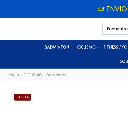
ENVIO
BADMINTON
CICLISMO
FITNESS / Y
SQU
Inicio
CICLISMO
Bombines
OFERTA