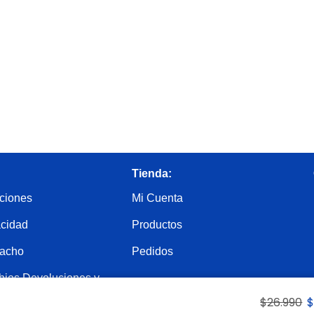
Tienda:
ciones
Mi Cuenta
acidad
Productos
pacho
Pedidos
bios Devoluciones y
$
26.990