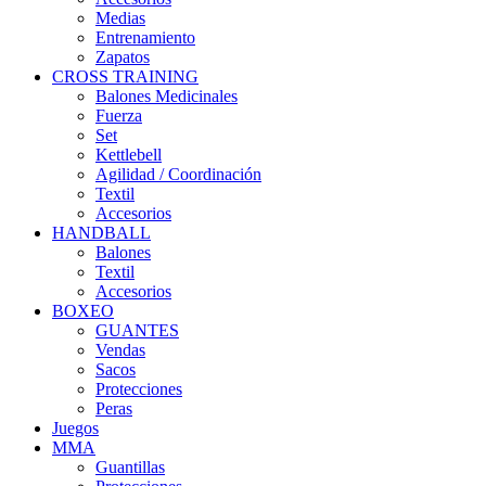
Medias
Entrenamiento
Zapatos
CROSS TRAINING
Balones Medicinales
Fuerza
Set
Kettlebell
Agilidad / Coordinación
Textil
Accesorios
HANDBALL
Balones
Textil
Accesorios
BOXEO
GUANTES
Vendas
Sacos
Protecciones
Peras
Juegos
MMA
Guantillas