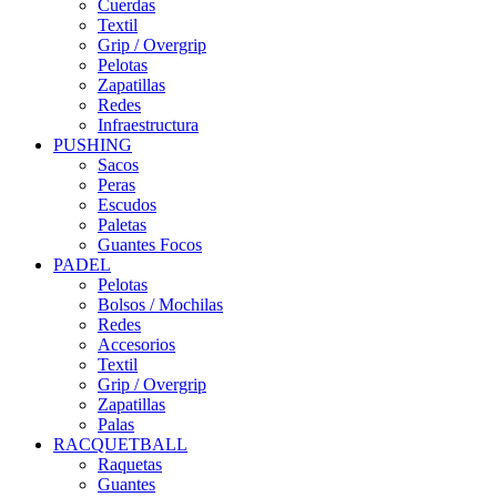
Cuerdas
Textil
Grip / Overgrip
Pelotas
Zapatillas
Redes
Infraestructura
PUSHING
Sacos
Peras
Escudos
Paletas
Guantes Focos
PADEL
Pelotas
Bolsos / Mochilas
Redes
Accesorios
Textil
Grip / Overgrip
Zapatillas
Palas
RACQUETBALL
Raquetas
Guantes