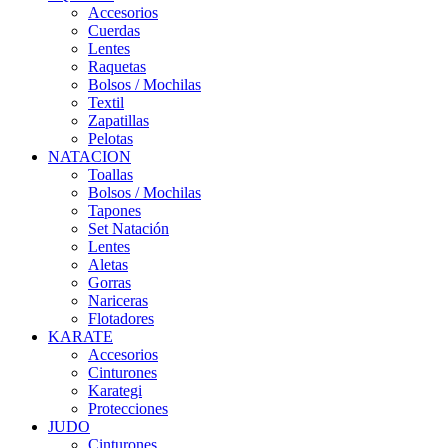
Accesorios
Cuerdas
Lentes
Raquetas
Bolsos / Mochilas
Textil
Zapatillas
Pelotas
NATACION
Toallas
Bolsos / Mochilas
Tapones
Set Natación
Lentes
Aletas
Gorras
Nariceras
Flotadores
KARATE
Accesorios
Cinturones
Karategi
Protecciones
JUDO
Cinturones