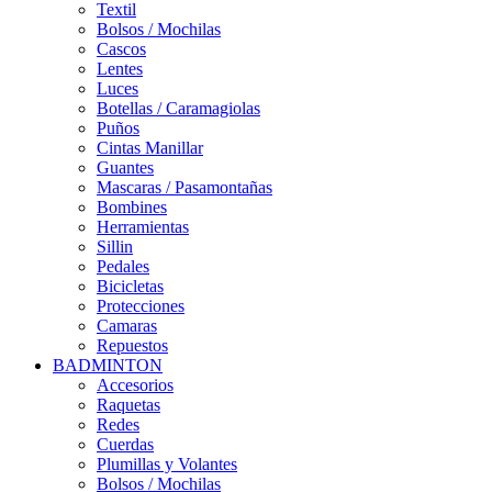
Textil
Bolsos / Mochilas
Cascos
Lentes
Luces
Botellas / Caramagiolas
Puños
Cintas Manillar
Guantes
Mascaras / Pasamontañas
Bombines
Herramientas
Sillin
Pedales
Bicicletas
Protecciones
Camaras
Repuestos
BADMINTON
Accesorios
Raquetas
Redes
Cuerdas
Plumillas y Volantes
Bolsos / Mochilas