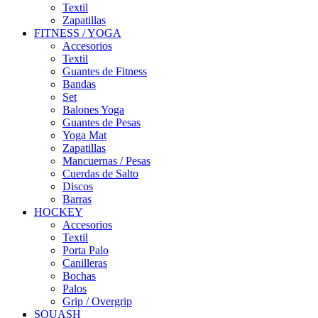
Textil
Zapatillas
FITNESS / YOGA
Accesorios
Textil
Guantes de Fitness
Bandas
Set
Balones Yoga
Guantes de Pesas
Yoga Mat
Zapatillas
Mancuernas / Pesas
Cuerdas de Salto
Discos
Barras
HOCKEY
Accesorios
Textil
Porta Palo
Canilleras
Bochas
Palos
Grip / Overgrip
SQUASH