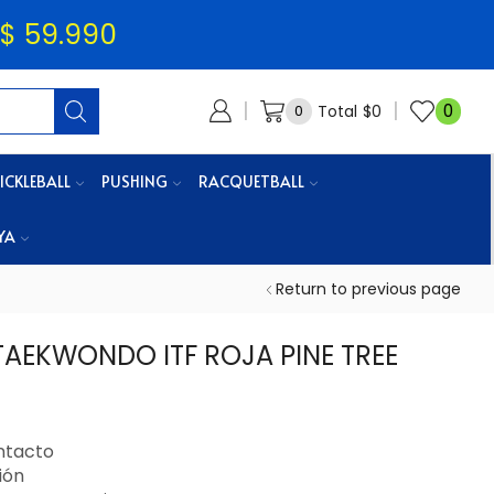
$ 59.990
0
Total
$
0
0
ICKLEBALL
PUSHING
RACQUETBALL
YA
Return to previous page
TAEKWONDO ITF ROJA PINE TREE
F
ntacto
ión