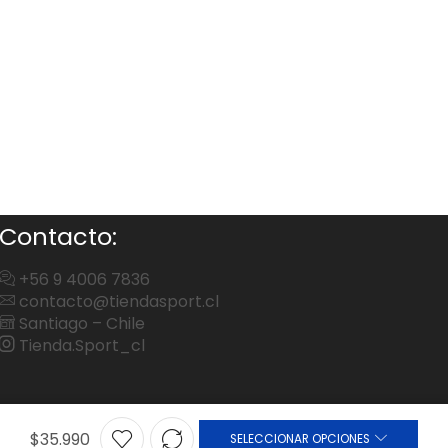
Contacto:
+56 9 4006 7836
contacto@tiendasport.cl
Santiago – Chile
Tienda.Sport_cl
$
35.990
SELECCIONAR OPCIONES