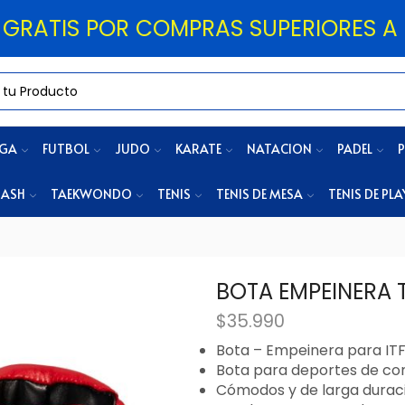
 GRATIS POR COMPRAS SUPERIORES A 
OGA
FUTBOL
JUDO
KARATE
NATACION
PADEL
P
ASH
TAEKWONDO
TENIS
TENIS DE MESA
TENIS DE PLA
BOTA EMPEINERA 
$
35.990
Bota – Empeinera para IT
Bota para deportes de co
Cómodos y de larga durac