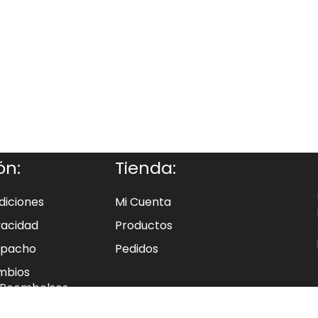
ón:
Tienda:
diciones
Mi Cuenta
ivacidad
Productos
espacho
Pedidos
ambios
 Reembolsos