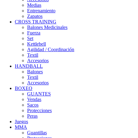
Medias
Entrenamiento
Zapatos
CROSS TRAINING
Balones Medicinales
Fuerza
Set
Kettlebell
Agilidad / Coordinación
Textil
Accesorios
HANDBALL
Balones
Textil
Accesorios
BOXEO
GUANTES
Vendas
Sacos
Protecciones
Peras
Juegos
MMA
Guantillas