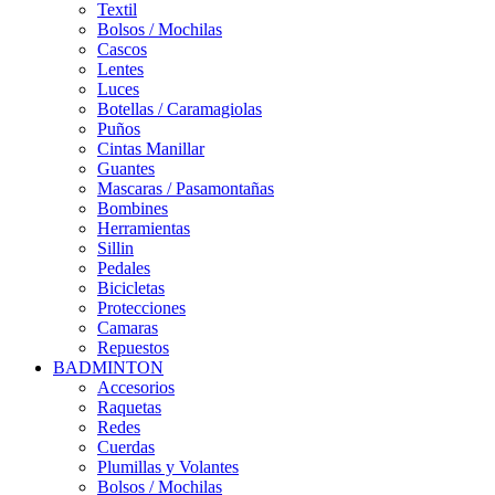
Textil
Bolsos / Mochilas
Cascos
Lentes
Luces
Botellas / Caramagiolas
Puños
Cintas Manillar
Guantes
Mascaras / Pasamontañas
Bombines
Herramientas
Sillin
Pedales
Bicicletas
Protecciones
Camaras
Repuestos
BADMINTON
Accesorios
Raquetas
Redes
Cuerdas
Plumillas y Volantes
Bolsos / Mochilas