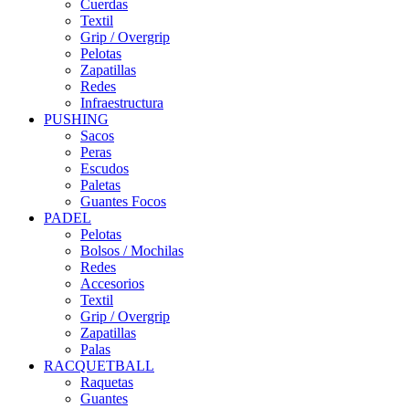
Cuerdas
Textil
Grip / Overgrip
Pelotas
Zapatillas
Redes
Infraestructura
PUSHING
Sacos
Peras
Escudos
Paletas
Guantes Focos
PADEL
Pelotas
Bolsos / Mochilas
Redes
Accesorios
Textil
Grip / Overgrip
Zapatillas
Palas
RACQUETBALL
Raquetas
Guantes