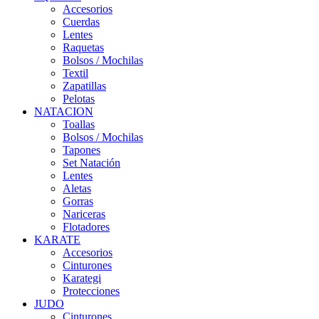
Accesorios
Cuerdas
Lentes
Raquetas
Bolsos / Mochilas
Textil
Zapatillas
Pelotas
NATACION
Toallas
Bolsos / Mochilas
Tapones
Set Natación
Lentes
Aletas
Gorras
Nariceras
Flotadores
KARATE
Accesorios
Cinturones
Karategi
Protecciones
JUDO
Cinturones