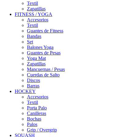
Textil
Zapatillas
FITNESS / YOGA
Accesorios
Textil
Guantes de Fitness
Bandas
Set
Balones Yoga
Guantes de Pesas
Yoga Mat
Zapatillas
Mancuernas / Pesas
Cuerdas de Salto
Discos
Barras
HOCKEY
Accesorios
Textil
Porta Palo
Canilleras
Bochas
Palos
Grip / Overgrip
SQUASH