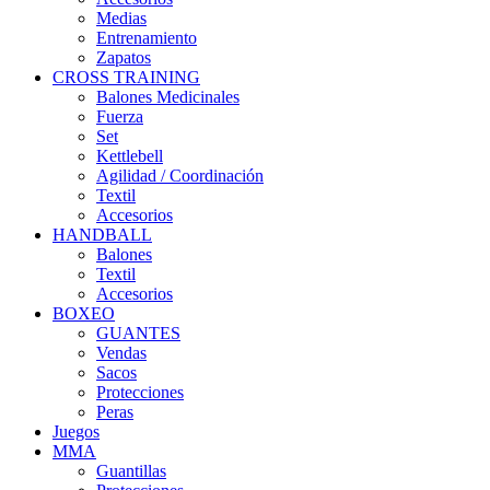
Medias
Entrenamiento
Zapatos
CROSS TRAINING
Balones Medicinales
Fuerza
Set
Kettlebell
Agilidad / Coordinación
Textil
Accesorios
HANDBALL
Balones
Textil
Accesorios
BOXEO
GUANTES
Vendas
Sacos
Protecciones
Peras
Juegos
MMA
Guantillas