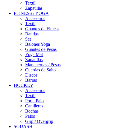
Textil
Zapatillas
FITNESS / YOGA
Accesorios
Textil
Guantes de Fitness
Bandas
Set
Balones Yoga
Guantes de Pesas
Yoga Mat
Zapatillas
Mancuernas / Pesas
Cuerdas de Salto
Discos
Barras
HOCKEY
Accesorios
Textil
Porta Palo
Canilleras
Bochas
Palos
Grip / Overgrip
SQUASH