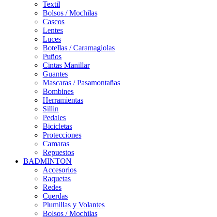
Textil
Bolsos / Mochilas
Cascos
Lentes
Luces
Botellas / Caramagiolas
Puños
Cintas Manillar
Guantes
Mascaras / Pasamontañas
Bombines
Herramientas
Sillin
Pedales
Bicicletas
Protecciones
Camaras
Repuestos
BADMINTON
Accesorios
Raquetas
Redes
Cuerdas
Plumillas y Volantes
Bolsos / Mochilas