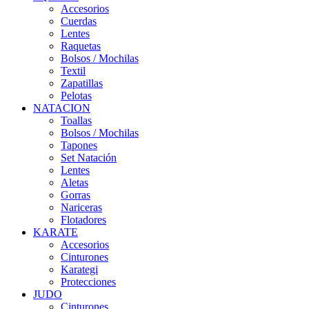
Accesorios
Cuerdas
Lentes
Raquetas
Bolsos / Mochilas
Textil
Zapatillas
Pelotas
NATACION
Toallas
Bolsos / Mochilas
Tapones
Set Natación
Lentes
Aletas
Gorras
Nariceras
Flotadores
KARATE
Accesorios
Cinturones
Karategi
Protecciones
JUDO
Cinturones