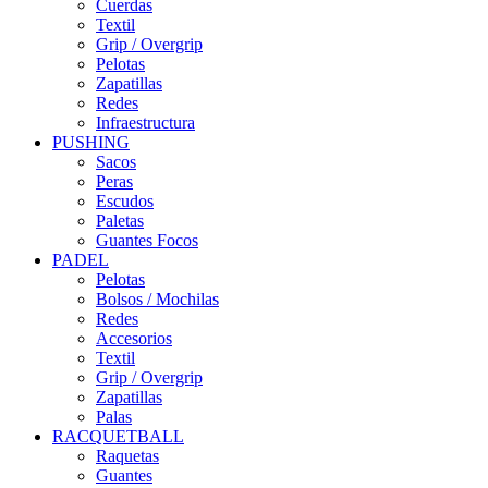
Cuerdas
Textil
Grip / Overgrip
Pelotas
Zapatillas
Redes
Infraestructura
PUSHING
Sacos
Peras
Escudos
Paletas
Guantes Focos
PADEL
Pelotas
Bolsos / Mochilas
Redes
Accesorios
Textil
Grip / Overgrip
Zapatillas
Palas
RACQUETBALL
Raquetas
Guantes