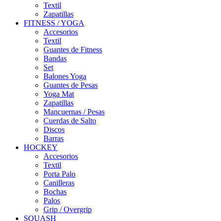
Textil
Zapatillas
FITNESS / YOGA
Accesorios
Textil
Guantes de Fitness
Bandas
Set
Balones Yoga
Guantes de Pesas
Yoga Mat
Zapatillas
Mancuernas / Pesas
Cuerdas de Salto
Discos
Barras
HOCKEY
Accesorios
Textil
Porta Palo
Canilleras
Bochas
Palos
Grip / Overgrip
SQUASH