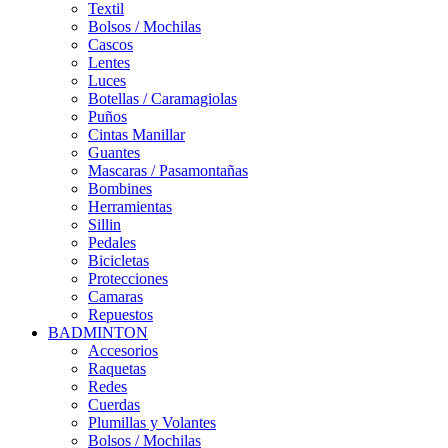
Textil
Bolsos / Mochilas
Cascos
Lentes
Luces
Botellas / Caramagiolas
Puños
Cintas Manillar
Guantes
Mascaras / Pasamontañas
Bombines
Herramientas
Sillin
Pedales
Bicicletas
Protecciones
Camaras
Repuestos
BADMINTON
Accesorios
Raquetas
Redes
Cuerdas
Plumillas y Volantes
Bolsos / Mochilas