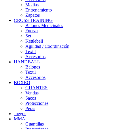
Medias
Entrenamiento
Zapatos
CROSS TRAINING
Balones Medicinales
Fuerza
Set
Kettlebell
Agilidad / Coordinación
Textil
Accesorios
HANDBALL
Balones
Textil
Accesorios
BOXEO
GUANTES
Vendas
Sacos
Protecciones
Peras
Juegos
MMA
Guantillas