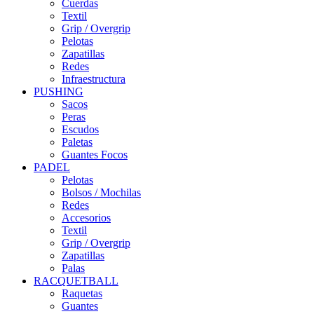
Cuerdas
Textil
Grip / Overgrip
Pelotas
Zapatillas
Redes
Infraestructura
PUSHING
Sacos
Peras
Escudos
Paletas
Guantes Focos
PADEL
Pelotas
Bolsos / Mochilas
Redes
Accesorios
Textil
Grip / Overgrip
Zapatillas
Palas
RACQUETBALL
Raquetas
Guantes