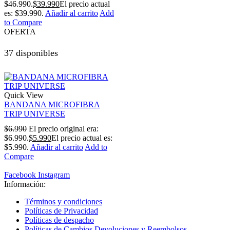
$46.990.
$
39.990
El precio actual
es: $39.990.
Añadir al carrito
Add
to Compare
OFERTA
37 disponibles
Quick View
BANDANA MICROFIBRA
TRIP UNIVERSE
$
6.990
El precio original era:
$6.990.
$
5.990
El precio actual es:
$5.990.
Añadir al carrito
Add to
Compare
Facebook
Instagram
Información:
Términos y condiciones
Políticas de Privacidad
Políticas de despacho
Políticas de Cambios Devoluciones y Reembolsos