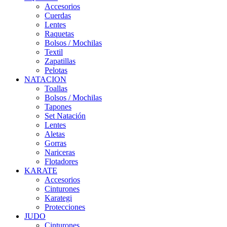
Accesorios
Cuerdas
Lentes
Raquetas
Bolsos / Mochilas
Textil
Zapatillas
Pelotas
NATACION
Toallas
Bolsos / Mochilas
Tapones
Set Natación
Lentes
Aletas
Gorras
Nariceras
Flotadores
KARATE
Accesorios
Cinturones
Karategi
Protecciones
JUDO
Cinturones