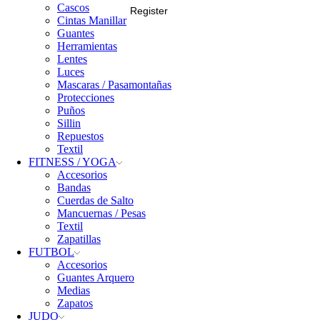
Cascos
Register
Cintas Manillar
Guantes
Herramientas
Lentes
Luces
Mascaras / Pasamontañas
Protecciones
Puños
Sillin
Repuestos
Textil
FITNESS / YOGA
Accesorios
Bandas
Cuerdas de Salto
Mancuernas / Pesas
Textil
Zapatillas
FUTBOL
Accesorios
Guantes Arquero
Medias
Zapatos
JUDO