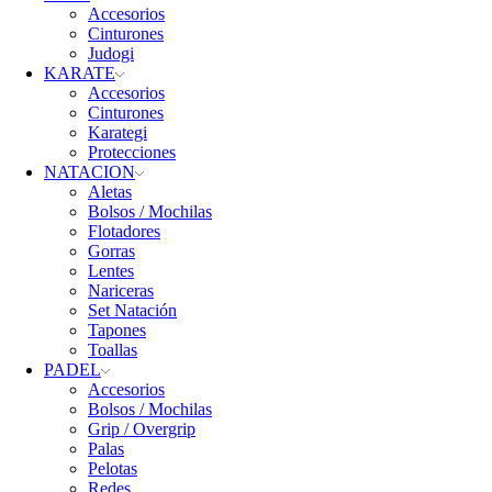
Accesorios
Cinturones
Judogi
KARATE
Accesorios
Cinturones
Karategi
Protecciones
NATACION
Aletas
Bolsos / Mochilas
Flotadores
Gorras
Lentes
Nariceras
Set Natación
Tapones
Toallas
PADEL
Accesorios
Bolsos / Mochilas
Grip / Overgrip
Palas
Pelotas
Redes