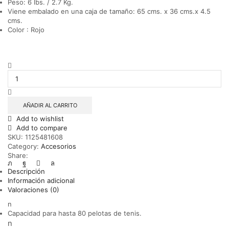
Peso: 6 lbs. / 2.7 Kg.
Viene embalado en una caja de tamaño: 65 cms. x 36 cms.x 4.5
cms.
Color : Rojo
CANASTO
RECOGE
PELOTAS
PLASTICO
UNIQUE
AÑADIR AL CARRITO
ROJO
Add to wishlist
cantidad
Add to compare
SKU:
1125481608
Category:
Accesorios
Share:
Descripción
Información adicional
Valoraciones (0)
n
Capacidad para hasta 80 pelotas de tenis.
n