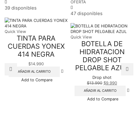
OFERTA
39 disponibles
47 disponibles
Quick View
TINTA PARA
Quick View
BOTELLA DE
CUERDAS YONEX
HIDRATACION
414 NEGRA
DROP SHOT
$
14.990
PELGABLE AZUL
AÑADIR AL CARRITO
Drop shot
Add to Compare
$
13.990
El
$
9.990
El
precio
precio
AÑADIR AL CARRITO
original
actual
Add to Compare
era:
es:
$13.990.
$9.990.