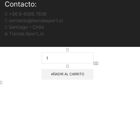
Contacto:
+56 9 4006 7836
contacto@tiendasport.cl
Santiago – Chile
Tienda.Sport_cl
CANASTO
RECOGE
PELOTAS
PLASTICO
UNIQUE
AÑADIR AL CARRITO
ROJO
cantidad