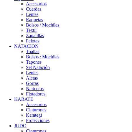
Accesorios
Cuerdas
Lentes
Raquetas
Bolsos / Mochilas
Textil
Zapatillas
Pelotas
NATACION
Toallas
Bolsos / Mochilas
Tapones
Set Natación
Lentes
Aletas
Gorras
Nariceras
Flotadores
KARATE
Accesorios
Cinturones
Karategi
Protecciones
JUDO
Cinturones