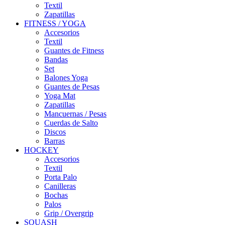
Textil
Zapatillas
FITNESS / YOGA
Accesorios
Textil
Guantes de Fitness
Bandas
Set
Balones Yoga
Guantes de Pesas
Yoga Mat
Zapatillas
Mancuernas / Pesas
Cuerdas de Salto
Discos
Barras
HOCKEY
Accesorios
Textil
Porta Palo
Canilleras
Bochas
Palos
Grip / Overgrip
SQUASH