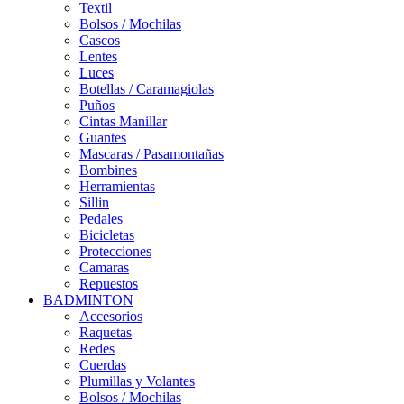
Textil
Bolsos / Mochilas
Cascos
Lentes
Luces
Botellas / Caramagiolas
Puños
Cintas Manillar
Guantes
Mascaras / Pasamontañas
Bombines
Herramientas
Sillin
Pedales
Bicicletas
Protecciones
Camaras
Repuestos
BADMINTON
Accesorios
Raquetas
Redes
Cuerdas
Plumillas y Volantes
Bolsos / Mochilas