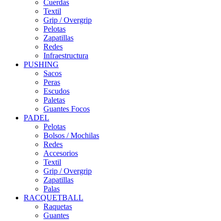
Cuerdas
Textil
Grip / Overgrip
Pelotas
Zapatillas
Redes
Infraestructura
PUSHING
Sacos
Peras
Escudos
Paletas
Guantes Focos
PADEL
Pelotas
Bolsos / Mochilas
Redes
Accesorios
Textil
Grip / Overgrip
Zapatillas
Palas
RACQUETBALL
Raquetas
Guantes