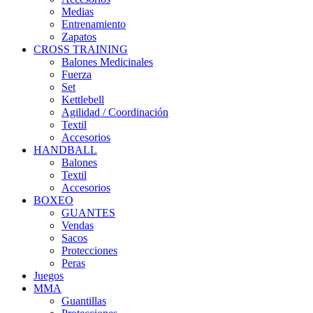
Medias
Entrenamiento
Zapatos
CROSS TRAINING
Balones Medicinales
Fuerza
Set
Kettlebell
Agilidad / Coordinación
Textil
Accesorios
HANDBALL
Balones
Textil
Accesorios
BOXEO
GUANTES
Vendas
Sacos
Protecciones
Peras
Juegos
MMA
Guantillas